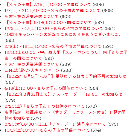
【とらの子市】7/15(土)10:00～開催について
(605)
1/7(土)・21(土)10:00～とらの子市の開催について
(605)
年末年始の営業時間について
(603)
【とらの子市】8/19(土)10:00～開催について
(597)
12/3(土)・17(土)10:00～とらの子市の開催について
(594)
40周年キャンペーン大盛況まことにありがとうございました。
(593)
2/4(土)・18(土)10:00～とらの子市の開催について
(591)
12/18(土)10:00～中山商店街「スノーマンまつり」内「とらの子
市」の開催について
(591)
年末年始の営業時間について
(589)
LINE友達777人キャンペーン
(588)
【2022年8月5日〜16日】電話によるお席ご予約不可のお知らせ
(587)
4/16(土)10:00～とらの子市の開催について
(584)
【2021年8月31日まで】ラストオーダー「19:30」のお知らせ
(579)
8/20(土)「とらの子市」のお休みについて
(578)
冬季限定「牡蠣丼セット（サラダ、ミニラーメン付き）」発売開
始のお知らせ
(577)
8/20(木)18:30〜KHB「チャージ」出演予定について
(575)
10/17(土)10:00～とらの子市の開催について
(574)