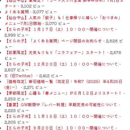
タート
- 3,102 ビュー
よくある質問
- 3,077 ビュー
【仙台中山】人気の「餃子」も！仕事帰りに嬉しい「おつまみ」
メニュー7月1日開始
- 3,070 ビュー
【とらの子市】１月１７日（土）１０：００～開催について
-
2,999 ビュー
【とらの子】「よくある質問」ページ開設のお知らせ
- 2,828 ビ
ュー
【初夏限定】元気もりもり「ニラフェアー」スタート！
- 2,678
ビュー
【とらの子市】１２月２０日（土）１０：００～開催について
-
2,607 ビュー
X（旧Twitter）
- 2,412 ビュー
［価格改定］新旧価格一覧〔改定日：令和7（2025）年4月25日
(金)〜〕
- 2,271 ビュー
【季節限定】心躍る「春メニュー」が３月１２日よりスタート！
-
2,253 ビュー
【重要】GW期間中「レバー料理」早期完売の可能性について
-
2,223 ビュー
【とらの子市】１１月１５日（土）１０：００～開催について
-
2,205 ビュー
【とらの子市】９月２０日（土）１０：００～開催について
-