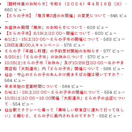
［臨時休業のお知らせ］令和６（２０２４）年４月１６日（火）
-
660 ビュー
【とらの子市】「毎月第3週のみ開催」の変更について
- 645 ビュ
ー
お盆休み期間「無休」のお知らせについて
- 603 ビュー
【とらの子市】8/19(土)10:00～開催について
- 600 ビュー
4/1(土)・15(土)10:00～とらの子市の開催について
- 583 ビュー
LINE友達100人キャンペーン
- 578 ビュー
とらの子「年越し料理」の予約受付開始のお知らせ
- 577 ビュー
8/20(土)「とらの子市」のお休みについて
- 570 ビュー
10/15(土)とらの子市「お休み」及び10/29(日)10:00～なかやま
商店街「大街道市」内「とらの子市」開催について
- 566 ビュー
仙台・中山のとらの子のあんかけ焼きそばの麺は硬いですか？
-
564 ビュー
年末年始の営業時間について
- 564 ビュー
3/4(土)・18(土)10:00～とらの子市の開催について
- 554 ビュー
10/31(土)10:00～13:00開催「大街道市」とらの子の出店につい
て
- 554 ビュー
仙台駅でタクシーに乗って「美味しい飲食店に連れて行ってほし
い」と頼むと、とらの子に案内されるのですか？
- 552 ビュー