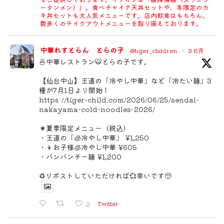
ータンメン）」。食べチャイナ天丼セットや、冬限定のカ
キ丼セットも大人気メニューです。店内飲食はもちろん、
数多くのテイクアウトメニューを取り揃えております。
中華れすとらん とらの子
@tiger_children
·
3 8月
🍜中華レストラン🐯とらの子です。
【仙台中山】王道の「冷やし中華」など「冷たい麺」3
種が7月1日より開始！
https://tiger-child.com/2026/06/25/sendai-
nakayama-cold-noodles-2026/
☀️夏季限定メニュー（税込）
・王道の「🧊冷やし中華」 ¥1,250
・👦お子様🧊冷やし中華 ¥605
・バンバンチー麺 ¥1,200
♻️リポストしていただければ💞幸いです🥺
3
Twitter