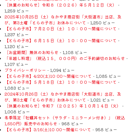
［休業のお知らせ］令和８（２０２６）年５月１２日（火）
-
1,259 ビュー
2025年10月25日（土）なかやま商店街「大街道市」出店、及
び、第3土曜「とらの子市」お休みについて
- 1,250 ビュー
【とらの子市】７月２０日（土）１０：００～開催について
-
1,237 ビュー
【とらの子市】６月１５日（土）１０：００～開催について
-
1,120 ビュー
［お盆期間］無休のお知らせ
- 1,108 ビュー
「年越し料理」（税込１５，０００円）のご予約締切のお知らせ
-
1,107 ビュー
プライバシーポリシー
- 1,094 ビュー
【とらの子市】4/20(土)10:00～開催について
- 1,085 ビュー
【とらの子市】５月１８日（土）１０：００～開催について
-
1,083 ビュー
2024年10月26日（土）なかやま商店街「大街道市」出店、及
び、第3土曜「とらの子市」お休みについて
- 1,021 ビュー
［休業のお知らせ］令和７（２０２５）年１０月１４日（火）
-
1,008 ビュー
冬季限定「牡蠣丼セット（サラダ・ミニラーメン付き）」（税込
1,650円）販売中のお知らせ
- 968 ビュー
【とらの子市】3/16(土)10:00～開催について
- 958 ビュー