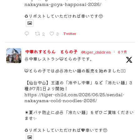
nakayama-goya-happosai-2026/
♻️リポストしていただければ幸いです🥺
2
3
Twitter
中華れすとらん とらの子
@tiger_children
·
6 7月
🍜中華レストラン🐯とらの子です。
🐯とらの子では🧊🍜冷たい麺の販売を始めました🙇‍♀️
【仙台中山】王道の「冷やし中華」など「冷たい麺」3
種が7月1日より開始！
https://tiger-child.com/2026/06/25/sendai-
nakayama-cold-noodles-2026/
☀️夏バテ防止に🧊🍜「冷たい麺」をぜひご賞味ください
ませ✨
♻️リポストしていただければ💖幸いです🥺