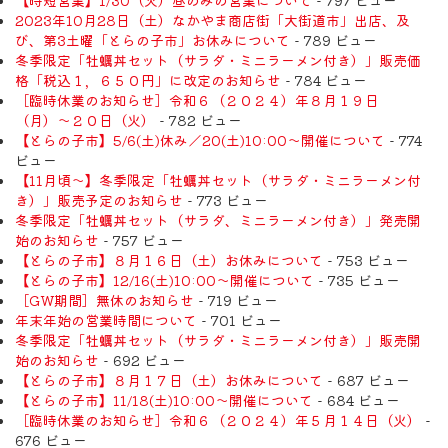
2023年10月28日（土）なかやま商店街「大街道市」出店、及
び、第3土曜「とらの子市」お休みについて
- 789 ビュー
冬季限定「牡蠣丼セット（サラダ・ミニラーメン付き）」販売価
格「税込１，６５０円」に改定のお知らせ
- 784 ビュー
［臨時休業のお知らせ］令和６（２０２４）年８月１９日
（月）〜２０日（火）
- 782 ビュー
【とらの子市】5/6(土)休み／20(土)10:00～開催について
- 774
ビュー
【11月頃〜】冬季限定「牡蠣丼セット（サラダ・ミニラーメン付
き）」販売予定のお知らせ
- 773 ビュー
冬季限定「牡蠣丼セット（サラダ、ミニラーメン付き）」発売開
始のお知らせ
- 757 ビュー
【とらの子市】８月１６日（土）お休みについて
- 753 ビュー
【とらの子市】12/16(土)10:00～開催について
- 735 ビュー
［GW期間］無休のお知らせ
- 719 ビュー
年末年始の営業時間について
- 701 ビュー
冬季限定「牡蠣丼セット（サラダ・ミニラーメン付き）」販売開
始のお知らせ
- 692 ビュー
【とらの子市】８月１７日（土）お休みについて
- 687 ビュー
【とらの子市】11/18(土)10:00～開催について
- 684 ビュー
［臨時休業のお知らせ］令和６（２０２４）年５月１４日（火）
-
676 ビュー