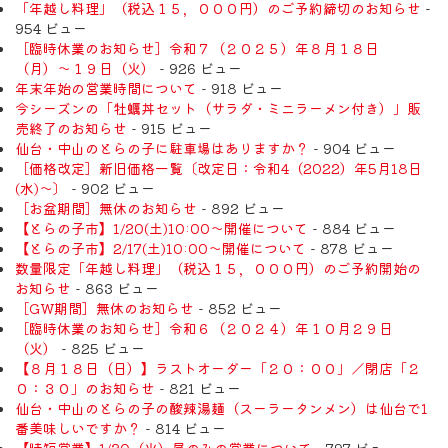
「年越し料理」（税込１５，０００円）のご予約締切のお知らせ
-
954 ビュー
［臨時休業のお知らせ］令和７（２０２５）年８月１８日
（月）〜１９日（火）
- 926 ビュー
年末年始の営業時間について
- 918 ビュー
今シーズンの「牡蠣丼セット（サラダ・ミニラーメン付き）」販
売終了のお知らせ
- 915 ビュー
仙台・中山のとらの子に駐車場はありますか？
- 904 ビュー
［価格改定］新旧価格一覧〔改定日：令和4（2022）年5月18日
(水)〜〕
- 902 ビュー
［お盆期間］無休のお知らせ
- 892 ビュー
【とらの子市】1/20(土)10:00～開催について
- 884 ビュー
【とらの子市】2/17(土)10:00～開催について
- 878 ビュー
数量限定「年越し料理」（税込１５，０００円）のご予約開始の
お知らせ
- 863 ビュー
［GW期間］無休のお知らせ
- 852 ビュー
［臨時休業のお知らせ］令和６（２０２４）年１０月２９日
（火）
- 825 ビュー
【８月１８日（日）】ラストオーダー「２０：００」／閉店「２
０：３０」のお知らせ
- 821 ビュー
仙台・中山のとらの子の酸辣湯麺（スーラータンメン）は仙台で1
番美味しいですか？
- 814 ビュー
【時短営業】1/30（火）昼のみの営業について
- 797 ビュー