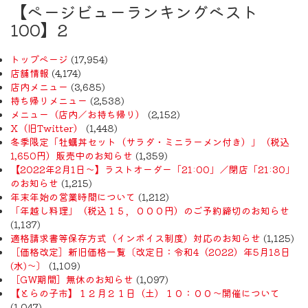
【ページビューランキングベスト
100】2
トップページ
(17,954)
店舗情報
(4,174)
店内メニュー
(3,685)
持ち帰りメニュー
(2,538)
メニュー（店内／お持ち帰り）
(2,152)
X（旧Twitter）
(1,448)
冬季限定「牡蠣丼セット（サラダ・ミニラーメン付き）」（税込
1,650円）販売中のお知らせ
(1,359)
【2022年2月1日〜】ラストオーダー「21:00」／閉店「21:30」
のお知らせ
(1,215)
年末年始の営業時間について
(1,212)
「年越し料理」（税込１５，０００円）のご予約締切のお知らせ
(1,137)
適格請求書等保存方式（インボイス制度）対応のお知らせ
(1,125)
［価格改定］新旧価格一覧〔改定日：令和4（2022）年5月18日
(水)〜〕
(1,109)
［GW期間］無休のお知らせ
(1,097)
【とらの子市】１２月２１日（土）１０：００～開催について
(1,047)