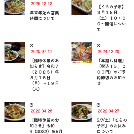
2025.12.12
【とらの子市】
３月１５日
年末年始の営業
（土）１０：０
時間について
０～開催につい
て
2025.07.11
2024.12.20
［臨時休業のお
「年越し料理」
知らせ］令和７
（税込１５，０
（２０２５）年
００円）のご予
８月１８日
約締切のお知ら
（月）〜１９日
せ
（火）
2022.04.28
2022.04.27
［臨時休業のお
5/7(土)「とらの
知らせ］令和
子市」のお休み
4（2022）年5月
について