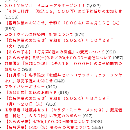
２０１７年７月 リニューアルオープン！！
(1,032)
「年越し料理」（税込１５，０００円）のご予約締切のお知らせ
(1,006)
［臨時休業のお知らせ］令和６（２０２４）年４月１６日（火）
(980)
コロナウイルス感染防止対策について
(974)
［臨時休業のお知らせ］令和６（２０２４）年１０月２９日
（火）
(968)
【とらの子市】「毎月第3週のみ開催」の変更について
(961)
【とらの子市】5/6(土)休み／20(土)10:00～開催について
(957)
数量限定「年越し料理」（税込１５，０００円）のご予約開始の
お知らせ
(956)
【11月頃〜】冬季限定「牡蠣丼セット（サラダ・ミニラーメン付
き）」販売予定のお知らせ
(943)
プライバシーポリシー
(940)
［お盆期間］無休のお知らせ
(918)
［臨時休業のお知らせ］令和６（２０２４）年８月１９日
（月）〜２０日（火）
(918)
冬季限定「牡蠣丼セット（サラダ・ミニラーメン付き）」販売価
格「税込１，６５０円」に改定のお知らせ
(917)
【とらの子市】4/20(土)10:00～開催について
(908)
【時短営業】1/30（火）昼のみの営業について
(889)