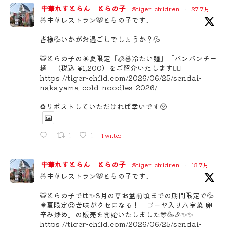
中華れすとらん とらの子
@tiger_children
·
27 7月
🍜中華レストラン🐯とらの子です。
皆様💦いかがお過ごしでしょうか？💦
🐯とらの子の☀️夏限定「🧊🍜冷たい麺」「バンバンチー
麺」（税込 ¥1,200）をご紹介いたします🙇‍♂️
https://tiger-child.com/2026/06/25/sendai-
nakayama-cold-noodles-2026/
♻️リポストしていただければ幸いです🥺
1
1
Twitter
中華れすとらん とらの子
@tiger_children
·
13 7月
🍜中華レストラン🐯とらの子です。
🐯とらの子では✨8月の🎐お盆前頃までの期間限定で💦
☀️夏限定😍苦味がクセになる！「ゴーヤ入り八宝菜 卵
辛み炒め」の販売を開始いたしました🎊🥳🎉✨✨
https://tiger-child.com/2026/06/25/sendai-