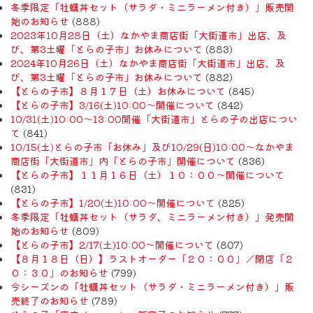
冬季限定「牡蠣丼セット（サラダ・ミニラーメン付き）」販売開
始のお知らせ
(888)
2023年10月28日（土）なかやま商店街「大街道市」出店、及
び、第3土曜「とらの子市」お休みについて
(883)
2024年10月26日（土）なかやま商店街「大街道市」出店、及
び、第3土曜「とらの子市」お休みについて
(882)
【とらの子市】８月１７日（土）お休みについて
(845)
【とらの子市】3/16(土)10:00～開催について
(842)
10/31(土)10:00～13:00開催「大街道市」とらの子の出店につい
て
(841)
10/15(土)とらの子市「お休み」及び10/29(日)10:00～なかやま
商店街「大街道市」内「とらの子市」開催について
(836)
【とらの子市】１１月１６日（土）１０：００～開催について
(831)
【とらの子市】1/20(土)10:00～開催について
(825)
冬季限定「牡蠣丼セット（サラダ、ミニラーメン付き）」発売開
始のお知らせ
(809)
【とらの子市】2/17(土)10:00～開催について
(807)
【８月１８日（日）】ラストオーダー「２０：００」／閉店「２
０：３０」のお知らせ
(799)
今シーズンの「牡蠣丼セット（サラダ・ミニラーメン付き）」販
売終了のお知らせ
(789)