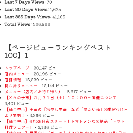
Last 7 Days Views:
73
Last 30 Days Views:
1,625
Last 365 Days Views:
41,165
Total Views:
326,988
【ページビューランキングベスト
100】1
トップページ
- 30,147 ビュー
店内メニュー
- 20,198 ビュー
店舗情報
- 15,239 ビュー
持ち帰りメニュー
- 12,144 ビュー
メニュー（店内／お持ち帰り）
- 8,617 ビュー
【とらの子市】２月２１日（土）１０：００～開催について
-
3,401 ビュー
【仙台中山】王道の「冷やし中華」など「冷たい麺」3種が7月1日
より開始！
- 3,366 ビュー
【仙台中山】6月26日夜スタート！トマトメンなど絶品「トマト
料理フェアー」
- 3,186 ビュー
【仙台中山】夏限定！「ゴーヤ入り八宝菜 卵辛み炒め」7月1日ス