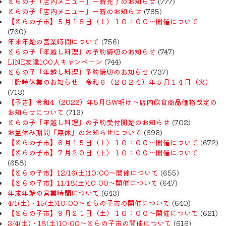
とらの子「店内メニュー」一新完了のお知らせ
(777)
とらの子「店内メニュー」一新のお知らせ
(765)
【とらの子市】５月１８日（土）１０：００～開催について
(760)
年末年始の営業時間について
(756)
とらの子「年越し料理」の予約締切のお知らせ
(747)
LINE友達100人キャンペーン
(744)
とらの子「年越し料理」予約締切のお知らせ
(737)
［臨時休業のお知らせ］令和６（２０２４）年５月１４日（火）
(713)
【予告】令和4（2022）年5月GW明け〜店内飲食商品価格改定の
お知らせについて
(713)
とらの子「年越し料理」の予約受付開始のお知らせ
(702)
お盆休み期間「無休」のお知らせについて
(693)
【とらの子市】６月１５日（土）１０：００～開催について
(672)
【とらの子市】７月２０日（土）１０：００～開催について
(658)
【とらの子市】12/16(土)10:00～開催について
(655)
【とらの子市】11/18(土)10:00～開催について
(647)
年末年始の営業時間について
(643)
4/1(土)・15(土)10:00～とらの子市の開催について
(640)
【とらの子市】９月２１日（土）１０：００～開催について
(621)
3/4(土)・18(土)10:00～とらの子市の開催について
(616)