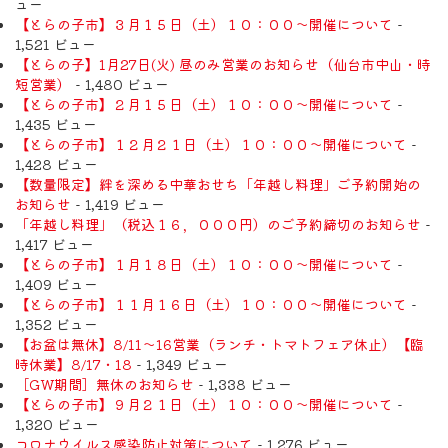
ュー
【とらの子市】３月１５日（土）１０：００～開催について
-
1,521 ビュー
【とらの子】1月27日(火) 昼のみ営業のお知らせ（仙台市中山・時
短営業）
- 1,480 ビュー
【とらの子市】２月１５日（土）１０：００～開催について
-
1,435 ビュー
【とらの子市】１２月２１日（土）１０：００～開催について
-
1,428 ビュー
【数量限定】絆を深める中華おせち「年越し料理」ご予約開始の
お知らせ
- 1,419 ビュー
「年越し料理」（税込１６，０００円）のご予約締切のお知らせ
-
1,417 ビュー
【とらの子市】１月１８日（土）１０：００～開催について
-
1,409 ビュー
【とらの子市】１１月１６日（土）１０：００～開催について
-
1,352 ビュー
【お盆は無休】8/11〜16営業（ランチ・トマトフェア休止）【臨
時休業】8/17・18
- 1,349 ビュー
［GW期間］無休のお知らせ
- 1,338 ビュー
【とらの子市】９月２１日（土）１０：００～開催について
-
1,320 ビュー
コロナウイルス感染防止対策について
- 1,276 ビュー