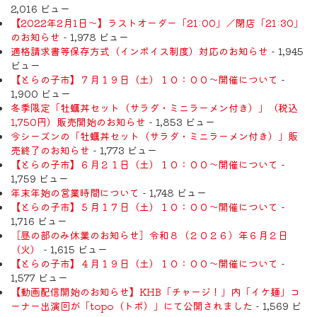
2,016 ビュー
【2022年2月1日〜】ラストオーダー「21:00」／閉店「21:30」
のお知らせ
- 1,978 ビュー
適格請求書等保存方式（インボイス制度）対応のお知らせ
- 1,945
ビュー
【とらの子市】７月１９日（土）１０：００～開催について
-
1,900 ビュー
冬季限定「牡蠣丼セット（サラダ・ミニラーメン付き）」（税込
1,750円）販売開始のお知らせ
- 1,853 ビュー
今シーズンの「牡蠣丼セット（サラダ・ミニラーメン付き）」販
売終了のお知らせ
- 1,773 ビュー
【とらの子市】６月２１日（土）１０：００～開催について
-
1,759 ビュー
年末年始の営業時間について
- 1,748 ビュー
【とらの子市】５月１７日（土）１０：００～開催について
-
1,716 ビュー
［昼の部のみ休業のお知らせ］令和８（２０２６）年６月２日
（火）
- 1,615 ビュー
【とらの子市】４月１９日（土）１０：００～開催について
-
1,577 ビュー
【動画配信開始のお知らせ】KHB「チャージ！」内「イケ麺」コ
ーナー出演回が「topo（トポ）」にて公開されました
- 1,569 ビ