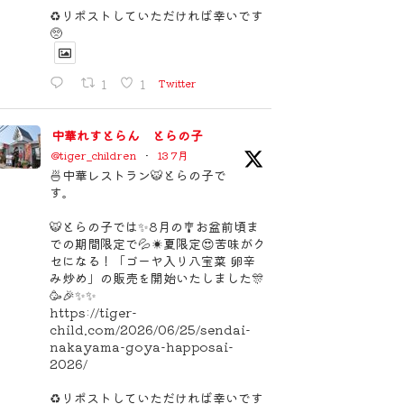
♻️リポストしていただければ幸いです
🥺
1
1
Twitter
中華れすとらん とらの子
@tiger_children
·
13 7月
🍜中華レストラン🐯とらの子で
す。
🐯とらの子では✨8月の🎐お盆前頃ま
での期間限定で💦☀️夏限定😍苦味がク
セになる！「ゴーヤ入り八宝菜 卵辛
み炒め」の販売を開始いたしました🎊
🥳🎉✨✨
https://tiger-
child.com/2026/06/25/sendai-
nakayama-goya-happosai-
2026/
♻️リポストしていただければ幸いです