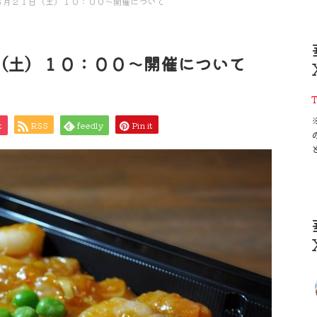
６月２１日（土）１０：００～開催について
（土）１０：００～開催について
T
t
RSS
feedly
Pin it