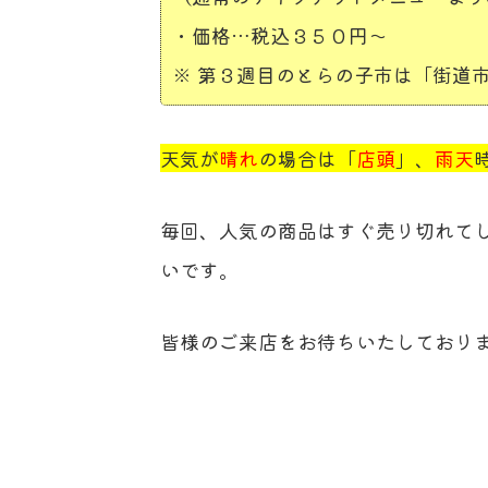
・価格…税込３５０円～
※ 第３週目のとらの子市は「街道
天気が
晴れ
の場合は「
店頭
」、
雨天
毎回、人気の商品はすぐ売り切れて
いです。
皆様のご来店をお待ちいたしており