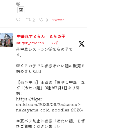
🥺
2
3
Twitter
中華れすとらん とらの子
@tiger_children
·
6 7月
🍜中華レストラン🐯とらの子で
す。
🐯とらの子では🧊🍜冷たい麺の販売を
始めました🙇‍♀️
【仙台中山】王道の「冷やし中華」な
ど「冷たい麺」3種が7月1日より開
始！
https://tiger-
child.com/2026/06/25/sendai-
nakayama-cold-noodles-2026/
☀️夏バテ防止に🧊🍜「冷たい麺」をぜ
ひご賞味くださいませ✨