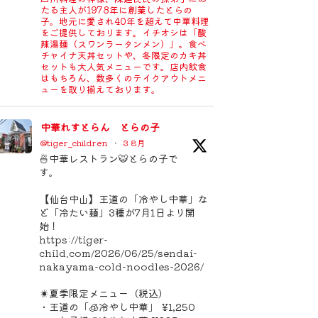
たる主人が1978年に創業したとらの
子。地元に愛され40年を超えて中華料理
をご提供しております。イチオシは「酸
辣湯麺（スワンラータンメン）」。食べ
チャイナ天丼セットや、冬限定のカキ丼
セットも大人気メニューです。店内飲食
はもちろん、数多くのテイクアウトメニ
ューを取り揃えております。
中華れすとらん とらの子
@tiger_children
·
3 8月
🍜中華レストラン🐯とらの子で
す。
【仙台中山】王道の「冷やし中華」な
ど「冷たい麺」3種が7月1日より開
始！
https://tiger-
child.com/2026/06/25/sendai-
nakayama-cold-noodles-2026/
☀️夏季限定メニュー（税込）
・王道の「🧊冷やし中華」 ¥1,250