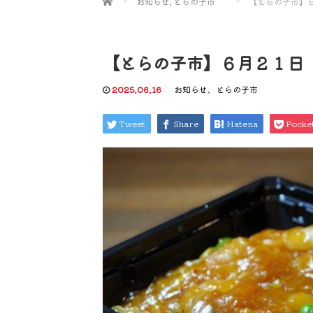
お知らせ
,
とらの子市
【とらの子市】
【とらの子市】６月２１日
2025.06.16
お知らせ
、
とらの子市
Tweet
Share
Hatena
Pocke