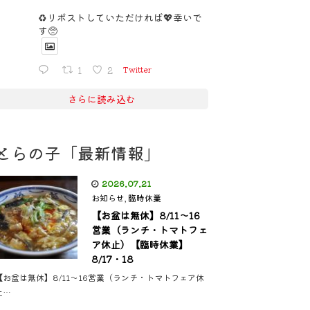
♻️リポストしていただければ💖幸いで
す🥺
1
2
Twitter
さらに読み込む
とらの子「最新情報」
2026.07.21
お知らせ
,
臨時休業
【お盆は無休】8/11〜16
営業（ランチ・トマトフェ
ア休止）【臨時休業】
8/17・18
【お盆は無休】8/11〜16営業（ランチ・トマトフェア休
止…