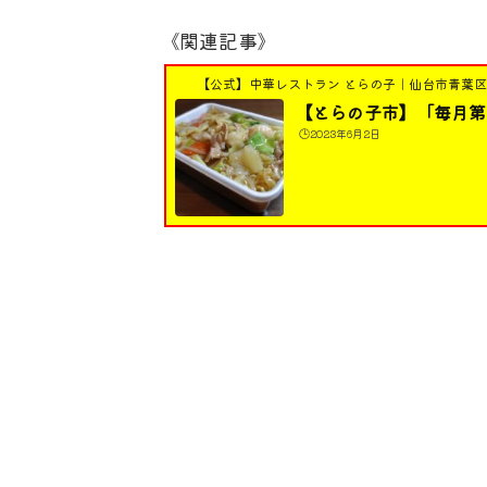
《関連記事》
【公式】中華レストラン とらの子｜仙台市青葉
【とらの子市】「毎月第
🕒️2023年6月2日