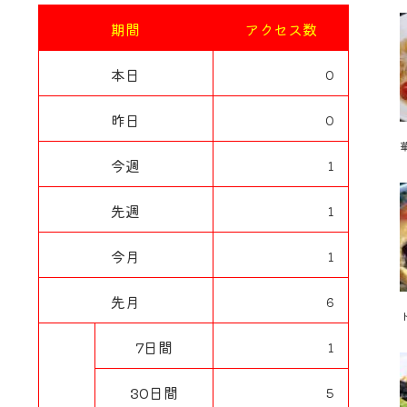
期間
アクセス数
本日
0
昨日
0
今週
1
先週
1
今月
1
先月
6
7日間
1
30日間
5