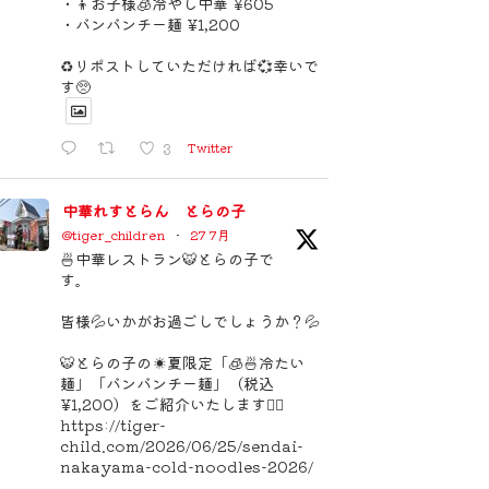
・👦お子様🧊冷やし中華 ¥605
・バンバンチー麺 ¥1,200
♻️リポストしていただければ💞幸いで
す🥺
3
Twitter
中華れすとらん とらの子
@tiger_children
·
27 7月
🍜中華レストラン🐯とらの子で
す。
皆様💦いかがお過ごしでしょうか？💦
🐯とらの子の☀️夏限定「🧊🍜冷たい
麺」「バンバンチー麺」（税込
¥1,200）をご紹介いたします🙇‍♂️
https://tiger-
child.com/2026/06/25/sendai-
nakayama-cold-noodles-2026/