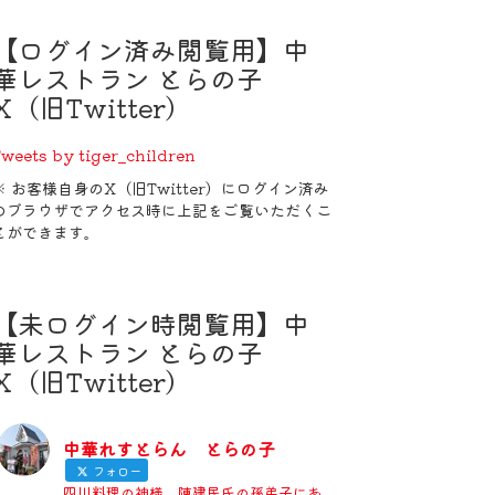
【ログイン済み閲覧用】中
華レストラン とらの子
X（旧Twitter）
weets by tiger_children
※ お客様自身のX（旧Twitter）にログイン済み
のブラウザでアクセス時に上記をご覧いただくこ
とができます。
【未ログイン時閲覧用】中
華レストラン とらの子
X（旧Twitter）
中華れすとらん とらの子
フォロー
四川料理の神様、陳建民氏の孫弟子にあ