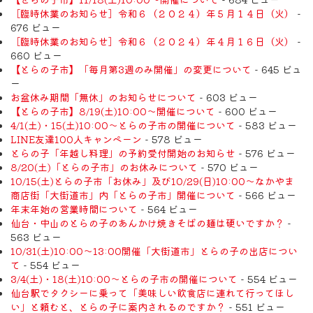
［臨時休業のお知らせ］令和６（２０２４）年５月１４日（火）
-
676 ビュー
［臨時休業のお知らせ］令和６（２０２４）年４月１６日（火）
-
660 ビュー
【とらの子市】「毎月第3週のみ開催」の変更について
- 645 ビュ
ー
お盆休み期間「無休」のお知らせについて
- 603 ビュー
【とらの子市】8/19(土)10:00～開催について
- 600 ビュー
4/1(土)・15(土)10:00～とらの子市の開催について
- 583 ビュー
LINE友達100人キャンペーン
- 578 ビュー
とらの子「年越し料理」の予約受付開始のお知らせ
- 576 ビュー
8/20(土)「とらの子市」のお休みについて
- 570 ビュー
10/15(土)とらの子市「お休み」及び10/29(日)10:00～なかやま
商店街「大街道市」内「とらの子市」開催について
- 566 ビュー
年末年始の営業時間について
- 564 ビュー
仙台・中山のとらの子のあんかけ焼きそばの麺は硬いですか？
-
563 ビュー
10/31(土)10:00～13:00開催「大街道市」とらの子の出店につい
て
- 554 ビュー
3/4(土)・18(土)10:00～とらの子市の開催について
- 554 ビュー
仙台駅でタクシーに乗って「美味しい飲食店に連れて行ってほし
い」と頼むと、とらの子に案内されるのですか？
- 551 ビュー