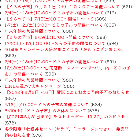
4/1(土)・15(土)10:00～とらの子市の開催について
(639)
【とらの子市】９月２１日（土）１０：００～開催について
(621)
3/4(土)・18(土)10:00～とらの子市の開催について
(616)
【とらの子市】7/15(土)10:00～開催について
(605)
1/7(土)・21(土)10:00～とらの子市の開催について
(605)
年末年始の営業時間について
(603)
【とらの子市】8/19(土)10:00～開催について
(596)
12/3(土)・17(土)10:00～とらの子市の開催について
(594)
40周年キャンペーン大盛況まことにありがとうございました。
(593)
2/4(土)・18(土)10:00～とらの子市の開催について
(591)
12/18(土)10:00～中山商店街「スノーマンまつり」内「とらの子
市」の開催について
(590)
年末年始の営業時間について
(589)
LINE友達777人キャンペーン
(588)
【2022年8月5日〜16日】電話によるお席ご予約不可のお知らせ
(587)
4/16(土)10:00～とらの子市の開催について
(584)
8/20(土)「とらの子市」のお休みについて
(578)
【2021年8月31日まで】ラストオーダー「19:30」のお知らせ
(578)
冬季限定「牡蠣丼セット（サラダ、ミニラーメン付き）」発売開
始のお知らせ
(576)