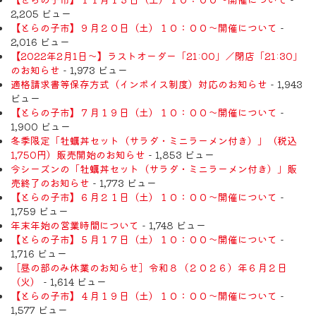
2,205 ビュー
【とらの子市】９月２０日（土）１０：００～開催について
-
2,016 ビュー
【2022年2月1日〜】ラストオーダー「21:00」／閉店「21:30」
のお知らせ
- 1,973 ビュー
適格請求書等保存方式（インボイス制度）対応のお知らせ
- 1,943
ビュー
【とらの子市】７月１９日（土）１０：００～開催について
-
1,900 ビュー
冬季限定「牡蠣丼セット（サラダ・ミニラーメン付き）」（税込
1,750円）販売開始のお知らせ
- 1,853 ビュー
今シーズンの「牡蠣丼セット（サラダ・ミニラーメン付き）」販
売終了のお知らせ
- 1,773 ビュー
【とらの子市】６月２１日（土）１０：００～開催について
-
1,759 ビュー
年末年始の営業時間について
- 1,748 ビュー
【とらの子市】５月１７日（土）１０：００～開催について
-
1,716 ビュー
［昼の部のみ休業のお知らせ］令和８（２０２６）年６月２日
（火）
- 1,614 ビュー
【とらの子市】４月１９日（土）１０：００～開催について
-
1,577 ビュー