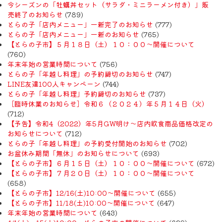
今シーズンの「牡蠣丼セット（サラダ・ミニラーメン付き）」販
売終了のお知らせ
(789)
とらの子「店内メニュー」一新完了のお知らせ
(777)
とらの子「店内メニュー」一新のお知らせ
(765)
【とらの子市】５月１８日（土）１０：００～開催について
(760)
年末年始の営業時間について
(756)
とらの子「年越し料理」の予約締切のお知らせ
(747)
LINE友達100人キャンペーン
(744)
とらの子「年越し料理」予約締切のお知らせ
(737)
［臨時休業のお知らせ］令和６（２０２４）年５月１４日（火）
(712)
【予告】令和4（2022）年5月GW明け〜店内飲食商品価格改定の
お知らせについて
(712)
とらの子「年越し料理」の予約受付開始のお知らせ
(702)
お盆休み期間「無休」のお知らせについて
(693)
【とらの子市】６月１５日（土）１０：００～開催について
(672)
【とらの子市】７月２０日（土）１０：００～開催について
(658)
【とらの子市】12/16(土)10:00～開催について
(655)
【とらの子市】11/18(土)10:00～開催について
(647)
年末年始の営業時間について
(643)