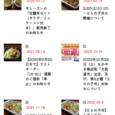
2026.03.12
2021.02.19
今シーズンの
2/20(土)10:00
「牡蠣丼セット
～とらの子市の
（サラダ・ミニ
開催について
ラーメン付
き）」販売終了
のお知らせ
2021.09.13
2023.10.16
【2021年9月30
2023年10月28
日まで】ラスト
日（土）なかや
オーダー
ま商店街「大街
「19:30」 酒類
道市」出店、及
のご提供「停
び、第3土曜「と
止」のお知らせ
らの子市」お休
みについて
2025.05.9
2021.11.18
【とらの子市】