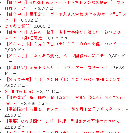
【仙台中山】6月26日夜スタート！トマトメンなど絶品「トマト
料理フェアー」
- 3,177 ビュー
【仙台中山】夏限定！「ゴーヤ入り八宝菜 卵辛み炒め」7月1日ス
タート
- 3,092 ビュー
よくある質問
- 3,066 ビュー
【仙台中山】人気の「餃子」も！仕事帰りに嬉しい「おつまみ」
メニュー7月1日開始
- 3,058 ビュー
【とらの子市】１月１７日（土）１０：００～開催について
-
2,999 ビュー
【とらの子】「よくある質問」ページ開設のお知らせ
- 2,824 ビ
ュー
【初夏限定】元気もりもり「ニラフェアー」スタート！
- 2,678
ビュー
【とらの子市】１２月２０日（土）１０：００～開催について
-
2,607 ビュー
X（旧Twitter）
- 2,411 ビュー
［価格改定］新旧価格一覧〔改定日：令和7（2025）年4月25日
(金)〜〕
- 2,266 ビュー
【季節限定】心躍る「春メニュー」が３月１２日よりスタート！
-
2,253 ビュー
【重要】GW期間中「レバー料理」早期完売の可能性について
-
2,223 ビュー
【とらの子市】１１月１５日（土）１０：００～開催について
-