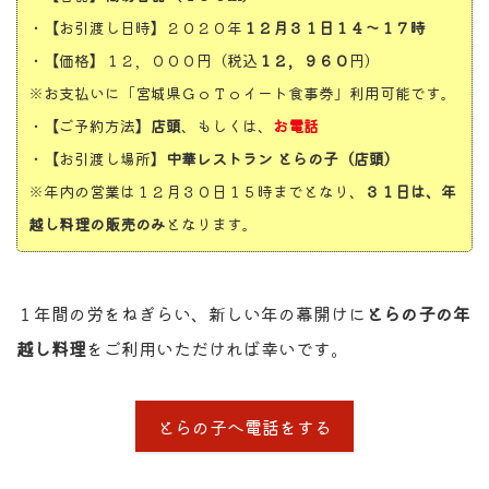
・【お引渡し日時】２０２０年
１２月３１日１４～１７時
・【価格】１２，０００円（税込
１２，９６０
円）
※お支払いに「宮城県ＧｏＴｏイート食事券」利用可能です。
・【ご予約方法】
店頭
、もしくは、
お電話
・【お引渡し場所】
中華レストラン とらの子（店頭）
※年内の営業は１２月３０日１５時までとなり、
３１日は、年
越し料理の販売のみ
となります。
１年間の労をねぎらい、新しい年の幕開けに
とらの子の年
越し料理
をご利用いただければ幸いです。
とらの子へ電話をする