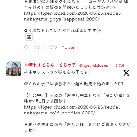
☀️夏限定😍苦味がクセになる！「ゴーヤ入り八宝菜 卵
辛み炒め」の販売を開始いたしました🎊🥳🎉✨✨
https://tiger-child.com/2026/06/25/sendai-
nakayama-goya-happosai-2026/
♻️リポストしていただければ幸いです🥺
2
3
Twitter
中華れすとらん とらの子
@tiger_children
·
6 7月
🍜中華レストラン🐯とらの子です。
🐯とらの子では🧊🍜冷たい麺の販売を始めました🙇‍♀️
【仙台中山】王道の「冷やし中華」など「冷たい麺」3
種が7月1日より開始！
https://tiger-child.com/2026/06/25/sendai-
nakayama-cold-noodles-2026/
☀️夏バテ防止に🧊🍜「冷たい麺」をぜひご賞味ください
ませ✨