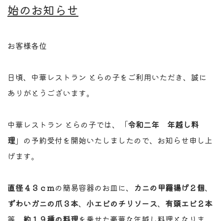
始のお知らせ
お客様各位
日頃、中華レストラン とらの子をご利用いただき、誠に
ありがとうございます。
中華レストラン とらの子では、「
令和二年 年越し料
理
」の予約受付を開始いたしましたので、お知らせ申し上
げます。
直径４３ｃｍ
の簡易容器のお皿に、
カニの甲羅揚げ２個
、
ずわいガニの爪３本
、
小エビのチリソース
、
有頭エビ２本
等、
約１９種の料理
を乗せた豪華な年越し料理となりま