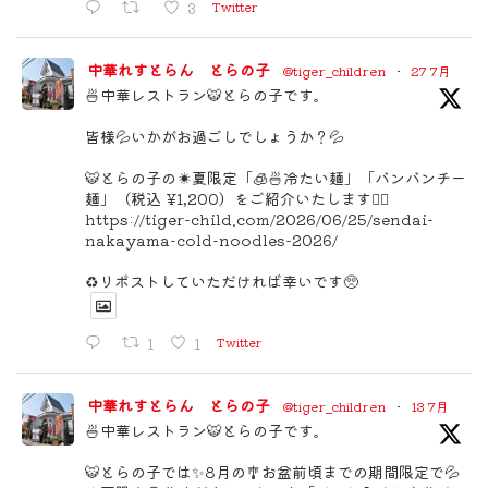
3
Twitter
中華れすとらん とらの子
@tiger_children
·
27 7月
🍜中華レストラン🐯とらの子です。
皆様💦いかがお過ごしでしょうか？💦
🐯とらの子の☀️夏限定「🧊🍜冷たい麺」「バンバンチー
麺」（税込 ¥1,200）をご紹介いたします🙇‍♂️
https://tiger-child.com/2026/06/25/sendai-
nakayama-cold-noodles-2026/
♻️リポストしていただければ幸いです🥺
1
1
Twitter
中華れすとらん とらの子
@tiger_children
·
13 7月
🍜中華レストラン🐯とらの子です。
🐯とらの子では✨8月の🎐お盆前頃までの期間限定で💦