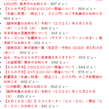
1,650円）販売中のお知らせ
- 967 ビュー
【とらの子市】3/16(土)10:00～開催について
- 958 ビュー
「年越し料理」（税込１５，０００円）のご予約締切のお知らせ
-
953 ビュー
［臨時休業のお知らせ］令和７（２０２５）年８月１８日
（月）〜１９日（火）
- 926 ビュー
年末年始の営業時間について
- 918 ビュー
今シーズンの「牡蠣丼セット（サラダ・ミニラーメン付き）」販
売終了のお知らせ
- 915 ビュー
［価格改定］新旧価格一覧〔改定日：令和4（2022）年5月18日
(水)〜〕
- 902 ビュー
仙台・中山のとらの子に駐車場はありますか？
- 900 ビュー
［お盆期間］無休のお知らせ
- 892 ビュー
【とらの子市】1/20(土)10:00～開催について
- 884 ビュー
【とらの子市】2/17(土)10:00～開催について
- 878 ビュー
数量限定「年越し料理」（税込１５，０００円）のご予約開始の
お知らせ
- 862 ビュー
［GW期間］無休のお知らせ
- 852 ビュー
［臨時休業のお知らせ］令和６（２０２４）年１０月２９日
（火）
- 825 ビュー
【８月１８日（日）】ラストオーダー「２０：００」／閉店「２
０：３０」のお知らせ
- 821 ビュー