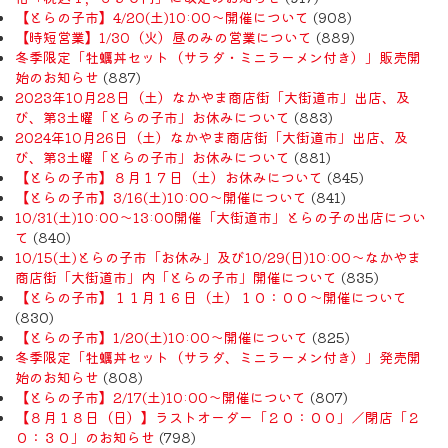
【とらの子市】4/20(土)10:00～開催について
(908)
【時短営業】1/30（火）昼のみの営業について
(889)
冬季限定「牡蠣丼セット（サラダ・ミニラーメン付き）」販売開
始のお知らせ
(887)
2023年10月28日（土）なかやま商店街「大街道市」出店、及
び、第3土曜「とらの子市」お休みについて
(883)
2024年10月26日（土）なかやま商店街「大街道市」出店、及
び、第3土曜「とらの子市」お休みについて
(881)
【とらの子市】８月１７日（土）お休みについて
(845)
【とらの子市】3/16(土)10:00～開催について
(841)
10/31(土)10:00～13:00開催「大街道市」とらの子の出店につい
て
(840)
10/15(土)とらの子市「お休み」及び10/29(日)10:00～なかやま
商店街「大街道市」内「とらの子市」開催について
(835)
【とらの子市】１１月１６日（土）１０：００～開催について
(830)
【とらの子市】1/20(土)10:00～開催について
(825)
冬季限定「牡蠣丼セット（サラダ、ミニラーメン付き）」発売開
始のお知らせ
(808)
【とらの子市】2/17(土)10:00～開催について
(807)
【８月１８日（日）】ラストオーダー「２０：００」／閉店「２
０：３０」のお知らせ
(798)