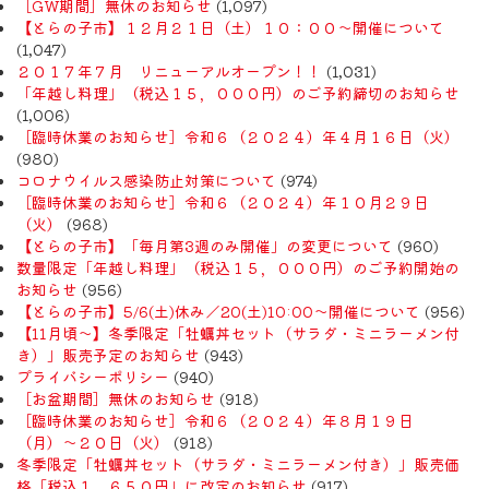
［GW期間］無休のお知らせ
(1,097)
【とらの子市】１２月２１日（土）１０：００～開催について
(1,047)
２０１７年７月 リニューアルオープン！！
(1,031)
「年越し料理」（税込１５，０００円）のご予約締切のお知らせ
(1,006)
［臨時休業のお知らせ］令和６（２０２４）年４月１６日（火）
(980)
コロナウイルス感染防止対策について
(974)
［臨時休業のお知らせ］令和６（２０２４）年１０月２９日
（火）
(968)
【とらの子市】「毎月第3週のみ開催」の変更について
(960)
数量限定「年越し料理」（税込１５，０００円）のご予約開始の
お知らせ
(956)
【とらの子市】5/6(土)休み／20(土)10:00～開催について
(956)
【11月頃〜】冬季限定「牡蠣丼セット（サラダ・ミニラーメン付
き）」販売予定のお知らせ
(943)
プライバシーポリシー
(940)
［お盆期間］無休のお知らせ
(918)
［臨時休業のお知らせ］令和６（２０２４）年８月１９日
（月）〜２０日（火）
(918)
冬季限定「牡蠣丼セット（サラダ・ミニラーメン付き）」販売価
格「税込１，６５０円」に改定のお知らせ
(917)