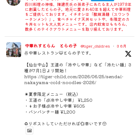
四川料理の神様、陳建民氏の孫弟子にあたる主人が1978年
に創業したとらの子。地元に愛され40年を超えて中華料理
をご提供しております。イチオシは「酸辣湯麺（スワンラ
ータンメン）」。食べチャイナ天丼セットや、冬限定のカ
キ丼セットも大人気メニューです。店内飲食はもちろん、
数多くのテイクアウトメニューを取り揃えております。
中華れすとらん とらの子
@tiger_children
·
3 8月
🍜中華レストラン🐯とらの子です。
【仙台中山】王道の「冷やし中華」など「冷たい麺」3
種が7月1日より開始！
https://tiger-child.com/2026/06/25/sendai-
nakayama-cold-noodles-2026/
☀️夏季限定メニュー（税込）
・王道の「🧊冷やし中華」 ¥1,250
・👦お子様🧊冷やし中華 ¥605
・バンバンチー麺 ¥1,200
♻️リポストしていただければ💞幸いです🥺