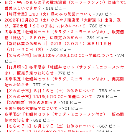
仙台・中山のとらの子の酸辣湯麺（スーラータンメン）は仙台で1
番美味しいですか？
- 814 ビュー
【時短営業】1/30（火）昼のみの営業について
- 797 ビュー
2023年10月28日（土）なかやま商店街「大街道市」出店、及
び、第3土曜「とらの子市」お休みについて
- 789 ビュー
冬季限定「牡蠣丼セット（サラダ・ミニラーメン付き）」販売価
格「税込１，６５０円」に改定のお知らせ
- 784 ビュー
［臨時休業のお知らせ］令和６（２０２４）年８月１９日
（月）〜２０日（火）
- 782 ビュー
【とらの子市】5/6(土)休み／20(土)10:00～開催について
- 774
ビュー
【11月頃〜】冬季限定「牡蠣丼セット（サラダ・ミニラーメン付
き）」販売予定のお知らせ
- 773 ビュー
冬季限定「牡蠣丼セット（サラダ、ミニラーメン付き）」発売開
始のお知らせ
- 757 ビュー
【とらの子市】８月１６日（土）お休みについて
- 753 ビュー
【とらの子市】12/16(土)10:00～開催について
- 735 ビュー
［GW期間］無休のお知らせ
- 719 ビュー
年末年始の営業時間について
- 701 ビュー
冬季限定「牡蠣丼セット（サラダ・ミニラーメン付き）」販売開
始のお知らせ
- 692 ビュー
【とらの子市】８月１７日（土）お休みについて
- 687 ビュー
【とらの子市】11/18(土)10:00～開催について
- 684 ビュー