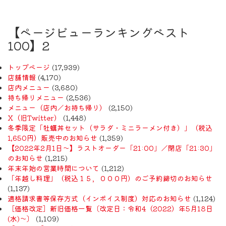
【ページビューランキングベスト
100】2
トップページ
(17,939)
店舗情報
(4,170)
店内メニュー
(3,680)
持ち帰りメニュー
(2,536)
メニュー（店内／お持ち帰り）
(2,150)
X（旧Twitter）
(1,448)
冬季限定「牡蠣丼セット（サラダ・ミニラーメン付き）」（税込
1,650円）販売中のお知らせ
(1,359)
【2022年2月1日〜】ラストオーダー「21:00」／閉店「21:30」
のお知らせ
(1,215)
年末年始の営業時間について
(1,212)
「年越し料理」（税込１５，０００円）のご予約締切のお知らせ
(1,137)
適格請求書等保存方式（インボイス制度）対応のお知らせ
(1,124)
［価格改定］新旧価格一覧〔改定日：令和4（2022）年5月18日
(水)〜〕
(1,109)