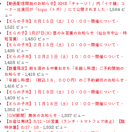
【動画配信開始のお知らせ】KHB「チャージ！」内「イケ麺」コ
ーナー出演回が「topo（トポ）」にて公開されました
- 1,564 ビ
ュー
【とらの子市】３月１５日（土）１０：００～開催について
-
1,521 ビュー
【とらの子】1月27日(火) 昼のみ営業のお知らせ（仙台市中山・時
短営業）
- 1,480 ビュー
【とらの子市】２月１５日（土）１０：００～開催について
-
1,435 ビュー
【とらの子市】１２月２１日（土）１０：００～開催について
-
1,428 ビュー
【数量限定】絆を深める中華おせち「年越し料理」ご予約開始の
お知らせ
- 1,418 ビュー
「年越し料理」（税込１６，０００円）のご予約締切のお知らせ
-
1,416 ビュー
【とらの子市】１月１８日（土）１０：００～開催について
-
1,409 ビュー
【とらの子市】１１月１６日（土）１０：００～開催について
-
1,352 ビュー
［GW期間］無休のお知らせ
- 1,337 ビュー
【お盆は無休】8/11〜16営業（ランチ・トマトフェア休止）【臨
時休業】8/17・18
- 1,332 ビュー