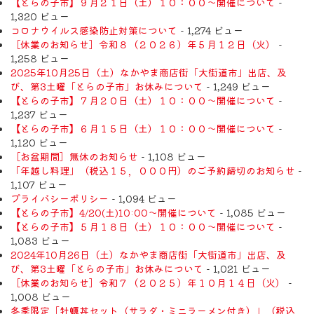
【とらの子市】９月２１日（土）１０：００～開催について
-
1,320 ビュー
コロナウイルス感染防止対策について
- 1,274 ビュー
［休業のお知らせ］令和８（２０２６）年５月１２日（火）
-
1,258 ビュー
2025年10月25日（土）なかやま商店街「大街道市」出店、及
び、第3土曜「とらの子市」お休みについて
- 1,249 ビュー
【とらの子市】７月２０日（土）１０：００～開催について
-
1,237 ビュー
【とらの子市】６月１５日（土）１０：００～開催について
-
1,120 ビュー
［お盆期間］無休のお知らせ
- 1,108 ビュー
「年越し料理」（税込１５，０００円）のご予約締切のお知らせ
-
1,107 ビュー
プライバシーポリシー
- 1,094 ビュー
【とらの子市】4/20(土)10:00～開催について
- 1,085 ビュー
【とらの子市】５月１８日（土）１０：００～開催について
-
1,083 ビュー
2024年10月26日（土）なかやま商店街「大街道市」出店、及
び、第3土曜「とらの子市」お休みについて
- 1,021 ビュー
［休業のお知らせ］令和７（２０２５）年１０月１４日（火）
-
1,008 ビュー
冬季限定「牡蠣丼セット（サラダ・ミニラーメン付き）」（税込