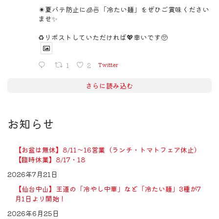
☀️夏バテ防止に🧊🍜「冷たい麺」をぜひご賞味ください
ませ✨
♻️リポストしていただければ💖幸いです🥺
1
2
Twitter
さらに読み込む
お知らせ
【お盆は無休】8/11〜16営業（ランチ・トマトフェア休止）
【臨時休業】8/17・18
2026年7月21日
【仙台中山】王道の「冷やし中華」など「冷たい麺」3種が7
月1日より開始！
2026年6月25日