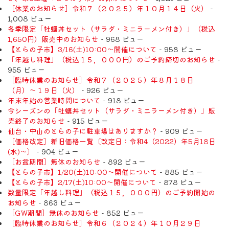
［休業のお知らせ］令和７（２０２５）年１０月１４日（火）
-
1,008 ビュー
冬季限定「牡蠣丼セット（サラダ・ミニラーメン付き）」（税込
1,650円）販売中のお知らせ
- 968 ビュー
【とらの子市】3/16(土)10:00～開催について
- 958 ビュー
「年越し料理」（税込１５，０００円）のご予約締切のお知らせ
-
955 ビュー
［臨時休業のお知らせ］令和７（２０２５）年８月１８日
（月）〜１９日（火）
- 926 ビュー
年末年始の営業時間について
- 918 ビュー
今シーズンの「牡蠣丼セット（サラダ・ミニラーメン付き）」販
売終了のお知らせ
- 915 ビュー
仙台・中山のとらの子に駐車場はありますか？
- 909 ビュー
［価格改定］新旧価格一覧〔改定日：令和4（2022）年5月18日
(水)〜〕
- 904 ビュー
［お盆期間］無休のお知らせ
- 892 ビュー
【とらの子市】1/20(土)10:00～開催について
- 885 ビュー
【とらの子市】2/17(土)10:00～開催について
- 878 ビュー
数量限定「年越し料理」（税込１５，０００円）のご予約開始の
お知らせ
- 863 ビュー
［GW期間］無休のお知らせ
- 852 ビュー
［臨時休業のお知らせ］令和６（２０２４）年１０月２９日