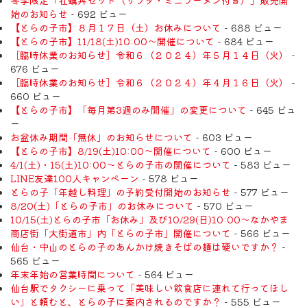
始のお知らせ
- 692 ビュー
【とらの子市】８月１７日（土）お休みについて
- 688 ビュー
【とらの子市】11/18(土)10:00～開催について
- 684 ビュー
［臨時休業のお知らせ］令和６（２０２４）年５月１４日（火）
-
676 ビュー
［臨時休業のお知らせ］令和６（２０２４）年４月１６日（火）
-
660 ビュー
【とらの子市】「毎月第3週のみ開催」の変更について
- 645 ビュ
ー
お盆休み期間「無休」のお知らせについて
- 603 ビュー
【とらの子市】8/19(土)10:00～開催について
- 600 ビュー
4/1(土)・15(土)10:00～とらの子市の開催について
- 583 ビュー
LINE友達100人キャンペーン
- 578 ビュー
とらの子「年越し料理」の予約受付開始のお知らせ
- 577 ビュー
8/20(土)「とらの子市」のお休みについて
- 570 ビュー
10/15(土)とらの子市「お休み」及び10/29(日)10:00～なかやま
商店街「大街道市」内「とらの子市」開催について
- 566 ビュー
仙台・中山のとらの子のあんかけ焼きそばの麺は硬いですか？
-
565 ビュー
年末年始の営業時間について
- 564 ビュー
仙台駅でタクシーに乗って「美味しい飲食店に連れて行ってほし
い」と頼むと、とらの子に案内されるのですか？
- 555 ビュー