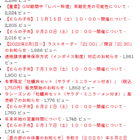
【重要】GW期間中「レバー料理」早期完売の可能性について
-
2,224 ビュー
【とらの子市】１１月１５日（土）１０：００～開催について
-
2,205 ビュー
【とらの子市】９月２０日（土）１０：００～開催について
-
2,016 ビュー
【2022年2月1日〜】ラストオーダー「21:00」／閉店「21:30」
のお知らせ
- 1,986 ビュー
適格請求書等保存方式（インボイス制度）対応のお知らせ
- 1,951
ビュー
【とらの子市】７月１９日（土）１０：００～開催について
-
1,900 ビュー
冬季限定「牡蠣丼セット（サラダ・ミニラーメン付き）」（税込
1,750円）販売開始のお知らせ
- 1,853 ビュー
今シーズンの「牡蠣丼セット（サラダ・ミニラーメン付き）」販
売終了のお知らせ
- 1,776 ビュー
【とらの子市】６月２１日（土）１０：００～開催について
-
1,760 ビュー
年末年始の営業時間について
- 1,748 ビュー
【とらの子市】５月１７日（土）１０：００～開催について
-
1,716 ビュー
［昼の部のみ休業のお知らせ］令和８（２０２６）年６月２日