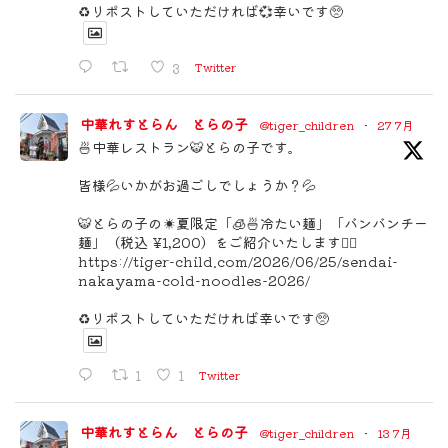
♻️リポストしていただければ💞幸いです🥺
3
Twitter
中華れすとらん とらの子
@tiger_children
·
27 7月
🍜中華レストラン🐯とらの子です。
皆様💦いかがお過ごしでしょうか？💦
🐯とらの子の☀️夏限定「🧊🍜冷たい麺」「バンバンチー
麺」（税込 ¥1,200）をご紹介いたします🙇‍♂️
https://tiger-child.com/2026/06/25/sendai-
nakayama-cold-noodles-2026/
♻️リポストしていただければ幸いです🥺
1
1
Twitter
中華れすとらん とらの子
@tiger_children
·
13 7月