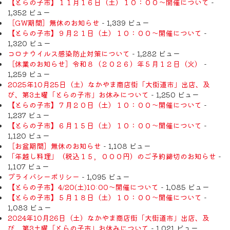
【とらの子市】１１月１６日（土）１０：００～開催について
-
1,352 ビュー
［GW期間］無休のお知らせ
- 1,339 ビュー
【とらの子市】９月２１日（土）１０：００～開催について
-
1,320 ビュー
コロナウイルス感染防止対策について
- 1,282 ビュー
［休業のお知らせ］令和８（２０２６）年５月１２日（火）
-
1,259 ビュー
2025年10月25日（土）なかやま商店街「大街道市」出店、及
び、第3土曜「とらの子市」お休みについて
- 1,250 ビュー
【とらの子市】７月２０日（土）１０：００～開催について
-
1,237 ビュー
【とらの子市】６月１５日（土）１０：００～開催について
-
1,120 ビュー
［お盆期間］無休のお知らせ
- 1,108 ビュー
「年越し料理」（税込１５，０００円）のご予約締切のお知らせ
-
1,107 ビュー
プライバシーポリシー
- 1,095 ビュー
【とらの子市】4/20(土)10:00～開催について
- 1,085 ビュー
【とらの子市】５月１８日（土）１０：００～開催について
-
1,083 ビュー
2024年10月26日（土）なかやま商店街「大街道市」出店、及
び、第3土曜「とらの子市」お休みについて
- 1,021 ビュー