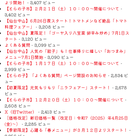
より開始！
- 3,407 ビュー
【とらの子市】２月２１日（土）１０：００～開催について
-
3,402 ビュー
【仙台中山】6月26日夜スタート！トマトメンなど絶品「トマト
料理フェアー」
- 3,208 ビュー
【仙台中山】夏限定！「ゴーヤ入り八宝菜 卵辛み炒め」7月1日ス
タート
- 3,120 ビュー
よくある質問
- 3,099 ビュー
【仙台中山】人気の「餃子」も！仕事帰りに嬉しい「おつまみ」
メニュー7月1日開始
- 3,090 ビュー
【とらの子市】１月１７日（土）１０：００～開催について
-
2,999 ビュー
【とらの子】「よくある質問」ページ開設のお知らせ
- 2,834 ビ
ュー
【初夏限定】元気もりもり「ニラフェアー」スタート！
- 2,678
ビュー
【とらの子市】１２月２０日（土）１０：００～開催について
-
2,608 ビュー
X（旧Twitter）
- 2,413 ビュー
［価格改定］新旧価格一覧〔改定日：令和7（2025）年4月25日
(金)〜〕
- 2,285 ビュー
【季節限定】心躍る「春メニュー」が３月１２日よりスタート！
-
2,256 ビュー