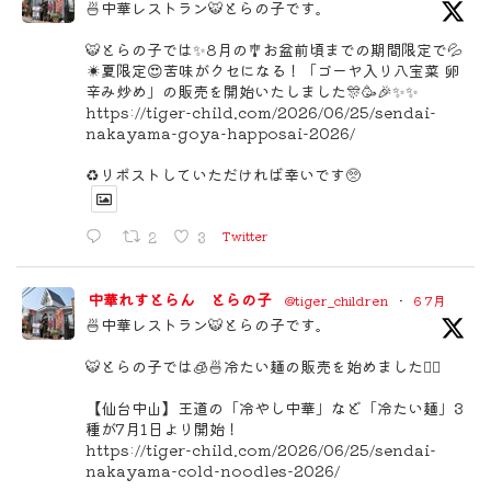
🍜中華レストラン🐯とらの子です。
🐯とらの子では✨8月の🎐お盆前頃までの期間限定で💦
☀️夏限定😍苦味がクセになる！「ゴーヤ入り八宝菜 卵
辛み炒め」の販売を開始いたしました🎊🥳🎉✨✨
https://tiger-child.com/2026/06/25/sendai-
nakayama-goya-happosai-2026/
♻️リポストしていただければ幸いです🥺
2
3
Twitter
中華れすとらん とらの子
@tiger_children
·
6 7月
🍜中華レストラン🐯とらの子です。
🐯とらの子では🧊🍜冷たい麺の販売を始めました🙇‍♀️
【仙台中山】王道の「冷やし中華」など「冷たい麺」3
種が7月1日より開始！
https://tiger-child.com/2026/06/25/sendai-
nakayama-cold-noodles-2026/