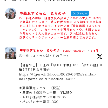
中華れすとらん とらの子
フォロー
四川料理の神様、陳建民氏の孫弟子にあたる主人が1978年
に創業したとらの子。地元に愛され40年を超えて中華料理
をご提供しております。イチオシは「酸辣湯麺（スワンラ
ータンメン）」。食べチャイナ天丼セットや、冬限定のカ
キ丼セットも大人気メニューです。店内飲食はもちろん、
数多くのテイクアウトメニューを取り揃えております。
中華れすとらん とらの子
@tiger_children
·
3 8月
🍜中華レストラン🐯とらの子です。
【仙台中山】王道の「冷やし中華」など「冷たい麺」3
種が7月1日より開始！
https://tiger-child.com/2026/06/25/sendai-
nakayama-cold-noodles-2026/
☀️夏季限定メニュー（税込）
・王道の「🧊冷やし中華」 ¥1,250
・👦お子様🧊冷やし中華 ¥605
・バンバンチー麺 ¥1,200