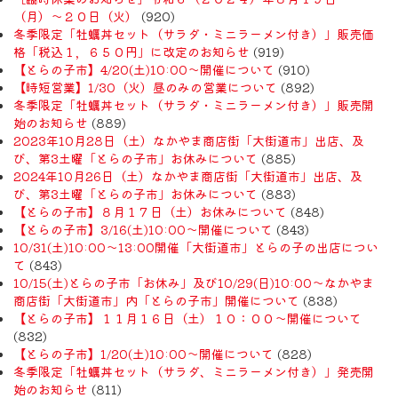
（月）〜２０日（火）
(920)
冬季限定「牡蠣丼セット（サラダ・ミニラーメン付き）」販売価
格「税込１，６５０円」に改定のお知らせ
(919)
【とらの子市】4/20(土)10:00～開催について
(910)
【時短営業】1/30（火）昼のみの営業について
(892)
冬季限定「牡蠣丼セット（サラダ・ミニラーメン付き）」販売開
始のお知らせ
(889)
2023年10月28日（土）なかやま商店街「大街道市」出店、及
び、第3土曜「とらの子市」お休みについて
(885)
2024年10月26日（土）なかやま商店街「大街道市」出店、及
び、第3土曜「とらの子市」お休みについて
(883)
【とらの子市】８月１７日（土）お休みについて
(848)
【とらの子市】3/16(土)10:00～開催について
(843)
10/31(土)10:00～13:00開催「大街道市」とらの子の出店につい
て
(843)
10/15(土)とらの子市「お休み」及び10/29(日)10:00～なかやま
商店街「大街道市」内「とらの子市」開催について
(838)
【とらの子市】１１月１６日（土）１０：００～開催について
(832)
【とらの子市】1/20(土)10:00～開催について
(828)
冬季限定「牡蠣丼セット（サラダ、ミニラーメン付き）」発売開
始のお知らせ
(811)