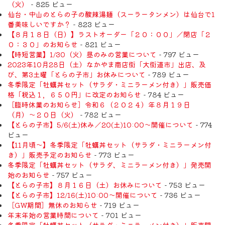
（火）
- 825 ビュー
仙台・中山のとらの子の酸辣湯麺（スーラータンメン）は仙台で1
番美味しいですか？
- 823 ビュー
【８月１８日（日）】ラストオーダー「２０：００」／閉店「２
０：３０」のお知らせ
- 821 ビュー
【時短営業】1/30（火）昼のみの営業について
- 797 ビュー
2023年10月28日（土）なかやま商店街「大街道市」出店、及
び、第3土曜「とらの子市」お休みについて
- 789 ビュー
冬季限定「牡蠣丼セット（サラダ・ミニラーメン付き）」販売価
格「税込１，６５０円」に改定のお知らせ
- 784 ビュー
［臨時休業のお知らせ］令和６（２０２４）年８月１９日
（月）〜２０日（火）
- 782 ビュー
【とらの子市】5/6(土)休み／20(土)10:00～開催について
- 774
ビュー
【11月頃〜】冬季限定「牡蠣丼セット（サラダ・ミニラーメン付
き）」販売予定のお知らせ
- 773 ビュー
冬季限定「牡蠣丼セット（サラダ、ミニラーメン付き）」発売開
始のお知らせ
- 757 ビュー
【とらの子市】８月１６日（土）お休みについて
- 753 ビュー
【とらの子市】12/16(土)10:00～開催について
- 736 ビュー
［GW期間］無休のお知らせ
- 719 ビュー
年末年始の営業時間について
- 701 ビュー
冬季限定「牡蠣丼セット（サラダ・ミニラーメン付き）」販売開