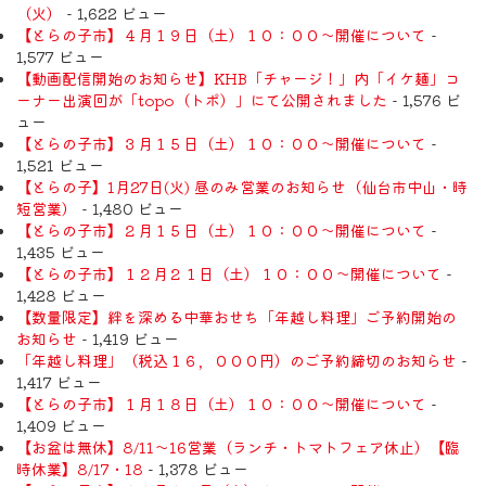
（火）
- 1,622 ビュー
【とらの子市】４月１９日（土）１０：００～開催について
-
1,577 ビュー
【動画配信開始のお知らせ】KHB「チャージ！」内「イケ麺」コ
ーナー出演回が「topo（トポ）」にて公開されました
- 1,576 ビ
ュー
【とらの子市】３月１５日（土）１０：００～開催について
-
1,521 ビュー
【とらの子】1月27日(火) 昼のみ営業のお知らせ（仙台市中山・時
短営業）
- 1,480 ビュー
【とらの子市】２月１５日（土）１０：００～開催について
-
1,435 ビュー
【とらの子市】１２月２１日（土）１０：００～開催について
-
1,428 ビュー
【数量限定】絆を深める中華おせち「年越し料理」ご予約開始の
お知らせ
- 1,419 ビュー
「年越し料理」（税込１６，０００円）のご予約締切のお知らせ
-
1,417 ビュー
【とらの子市】１月１８日（土）１０：００～開催について
-
1,409 ビュー
【お盆は無休】8/11〜16営業（ランチ・トマトフェア休止）【臨
時休業】8/17・18
- 1,378 ビュー