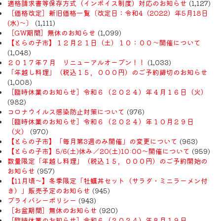
適格請求書等保存方式（インボイス制度）対応のお知らせ
(1,127)
［価格改定］新旧価格一覧〔改定日：令和4（2022）年5月18日
(水)〜〕
(1,111)
［GW期間］無休のお知らせ
(1,099)
【とらの子市】１２月２１日（土）１０：００～開催について
(1,048)
２０１７年７月 リニューアルオープン！！
(1,033)
「年越し料理」（税込１５，０００円）のご予約締切のお知らせ
(1,008)
［臨時休業のお知らせ］令和６（２０２４）年４月１６日（火）
(982)
コロナウイルス感染防止対策について
(976)
［臨時休業のお知らせ］令和６（２０２４）年１０月２９日
（火）
(970)
【とらの子市】「毎月第3週のみ開催」の変更について
(963)
【とらの子市】5/6(土)休み／20(土)10:00～開催について
(959)
数量限定「年越し料理」（税込１５，０００円）のご予約開始の
お知らせ
(957)
【11月頃〜】冬季限定「牡蠣丼セット（サラダ・ミニラーメン付
き）」販売予定のお知らせ
(945)
プライバシーポリシー
(943)
［お盆期間］無休のお知らせ
(920)
［臨時休業のお知らせ］令和６（２０２４）年８月１９日