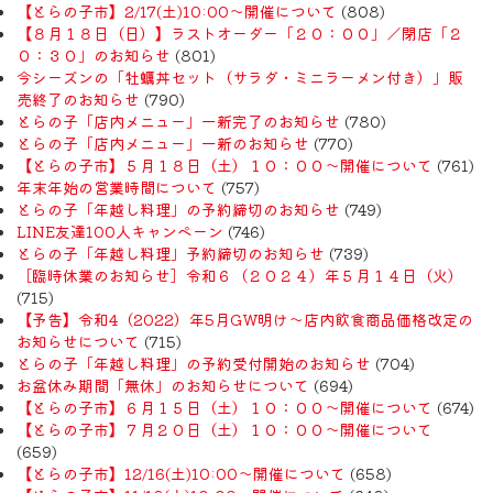
【とらの子市】2/17(土)10:00～開催について
(808)
【８月１８日（日）】ラストオーダー「２０：００」／閉店「２
０：３０」のお知らせ
(801)
今シーズンの「牡蠣丼セット（サラダ・ミニラーメン付き）」販
売終了のお知らせ
(790)
とらの子「店内メニュー」一新完了のお知らせ
(780)
とらの子「店内メニュー」一新のお知らせ
(770)
【とらの子市】５月１８日（土）１０：００～開催について
(761)
年末年始の営業時間について
(757)
とらの子「年越し料理」の予約締切のお知らせ
(749)
LINE友達100人キャンペーン
(746)
とらの子「年越し料理」予約締切のお知らせ
(739)
［臨時休業のお知らせ］令和６（２０２４）年５月１４日（火）
(715)
【予告】令和4（2022）年5月GW明け〜店内飲食商品価格改定の
お知らせについて
(715)
とらの子「年越し料理」の予約受付開始のお知らせ
(704)
お盆休み期間「無休」のお知らせについて
(694)
【とらの子市】６月１５日（土）１０：００～開催について
(674)
【とらの子市】７月２０日（土）１０：００～開催について
(659)
【とらの子市】12/16(土)10:00～開催について
(658)