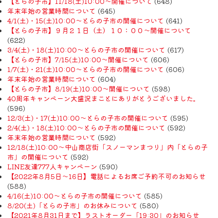
【とらの子市】11/18(土)10:00～開催について
(648)
年末年始の営業時間について
(645)
4/1(土)・15(土)10:00～とらの子市の開催について
(641)
【とらの子市】９月２１日（土）１０：００～開催について
(622)
3/4(土)・18(土)10:00～とらの子市の開催について
(617)
【とらの子市】7/15(土)10:00～開催について
(606)
1/7(土)・21(土)10:00～とらの子市の開催について
(606)
年末年始の営業時間について
(604)
【とらの子市】8/19(土)10:00～開催について
(598)
40周年キャンペーン大盛況まことにありがとうございました。
(596)
12/3(土)・17(土)10:00～とらの子市の開催について
(595)
2/4(土)・18(土)10:00～とらの子市の開催について
(592)
年末年始の営業時間について
(592)
12/18(土)10:00～中山商店街「スノーマンまつり」内「とらの子
市」の開催について
(592)
LINE友達777人キャンペーン
(590)
【2022年8月5日〜16日】電話によるお席ご予約不可のお知らせ
(588)
4/16(土)10:00～とらの子市の開催について
(585)
8/20(土)「とらの子市」のお休みについて
(580)
【2021年8月31日まで】ラストオーダー「19:30」のお知らせ