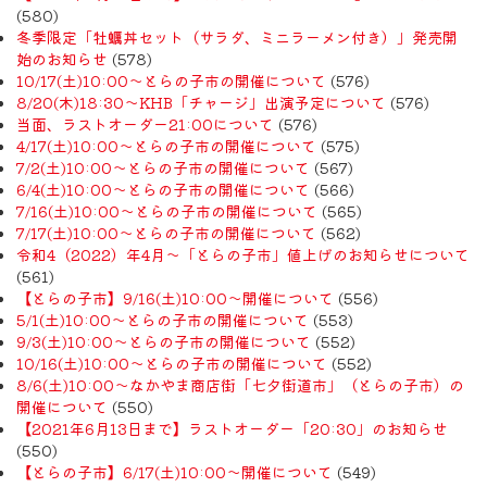
(580)
冬季限定「牡蠣丼セット（サラダ、ミニラーメン付き）」発売開
始のお知らせ
(578)
10/17(土)10:00～とらの子市の開催について
(576)
8/20(木)18:30〜KHB「チャージ」出演予定について
(576)
当面、ラストオーダー21:00について
(576)
4/17(土)10:00～とらの子市の開催について
(575)
7/2(土)10:00～とらの子市の開催について
(567)
6/4(土)10:00～とらの子市の開催について
(566)
7/16(土)10:00～とらの子市の開催について
(565)
7/17(土)10:00～とらの子市の開催について
(562)
令和4（2022）年4月〜「とらの子市」値上げのお知らせについて
(561)
【とらの子市】9/16(土)10:00～開催について
(556)
5/1(土)10:00～とらの子市の開催について
(553)
9/3(土)10:00～とらの子市の開催について
(552)
10/16(土)10:00～とらの子市の開催について
(552)
8/6(土)10:00～なかやま商店街「七夕街道市」（とらの子市）の
開催について
(550)
【2021年6月13日まで】ラストオーダー「20:30」のお知らせ
(550)
【とらの子市】6/17(土)10:00～開催について
(549)