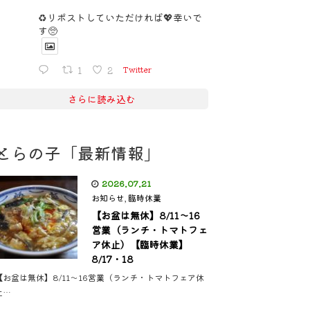
♻️リポストしていただければ💖幸いで
す🥺
1
2
Twitter
さらに読み込む
とらの子「最新情報」
2026.07.21
お知らせ
,
臨時休業
【お盆は無休】8/11〜16
営業（ランチ・トマトフェ
ア休止）【臨時休業】
8/17・18
【お盆は無休】8/11〜16営業（ランチ・トマトフェア休
止…