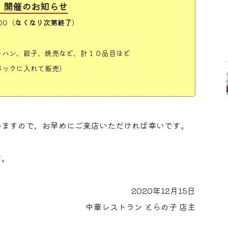
市」開催のお知らせ
:00（
なくなり次第終了
）
ーハン、餃子、焼売など、計１０品目ほど
パックに入れて販売）
いますので、お早めにご来店いただければ幸いです。
す。
2020年12月15日
中華レストラン とらの子 店主