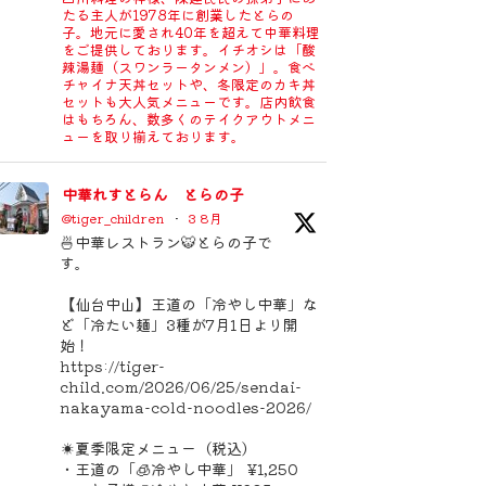
たる主人が1978年に創業したとらの
子。地元に愛され40年を超えて中華料理
をご提供しております。イチオシは「酸
辣湯麺（スワンラータンメン）」。食べ
チャイナ天丼セットや、冬限定のカキ丼
セットも大人気メニューです。店内飲食
はもちろん、数多くのテイクアウトメニ
ューを取り揃えております。
中華れすとらん とらの子
@tiger_children
·
3 8月
🍜中華レストラン🐯とらの子で
す。
【仙台中山】王道の「冷やし中華」な
ど「冷たい麺」3種が7月1日より開
始！
https://tiger-
child.com/2026/06/25/sendai-
nakayama-cold-noodles-2026/
☀️夏季限定メニュー（税込）
・王道の「🧊冷やし中華」 ¥1,250