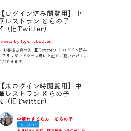
【ログイン済み閲覧用】中
華レストラン とらの子
X（旧Twitter）
weets by tiger_children
※ お客様自身のX（旧Twitter）にログイン済み
のブラウザでアクセス時に上記をご覧いただくこ
とができます。
【未ログイン時閲覧用】中
華レストラン とらの子
X（旧Twitter）
中華れすとらん とらの子
フォロー
四川料理の神様、陳建民氏の孫弟子にあ