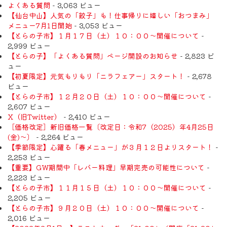
よくある質問
- 3,063 ビュー
【仙台中山】人気の「餃子」も！仕事帰りに嬉しい「おつまみ」
メニュー7月1日開始
- 3,053 ビュー
【とらの子市】１月１７日（土）１０：００～開催について
-
2,999 ビュー
【とらの子】「よくある質問」ページ開設のお知らせ
- 2,823 ビ
ュー
【初夏限定】元気もりもり「ニラフェアー」スタート！
- 2,678
ビュー
【とらの子市】１２月２０日（土）１０：００～開催について
-
2,607 ビュー
X（旧Twitter）
- 2,410 ビュー
［価格改定］新旧価格一覧〔改定日：令和7（2025）年4月25日
(金)〜〕
- 2,264 ビュー
【季節限定】心躍る「春メニュー」が３月１２日よりスタート！
-
2,253 ビュー
【重要】GW期間中「レバー料理」早期完売の可能性について
-
2,223 ビュー
【とらの子市】１１月１５日（土）１０：００～開催について
-
2,205 ビュー
【とらの子市】９月２０日（土）１０：００～開催について
-
2,016 ビュー