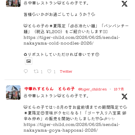
🍜中華レストラン🐯とらの子です。
皆様💦いかがお過ごしでしょうか？💦
🐯とらの子の☀️夏限定「🧊🍜冷たい麺」「バンバンチー
麺」（税込 ¥1,200）をご紹介いたします🙇‍♂️
https://tiger-child.com/2026/06/25/sendai-
nakayama-cold-noodles-2026/
♻️リポストしていただければ幸いです🥺
1
1
Twitter
中華れすとらん とらの子
@tiger_children
·
13 7月
🍜中華レストラン🐯とらの子です。
🐯とらの子では✨8月の🎐お盆前頃までの期間限定で💦
☀️夏限定😍苦味がクセになる！「ゴーヤ入り八宝菜 卵
辛み炒め」の販売を開始いたしました🎊🥳🎉✨✨
https://tiger-child.com/2026/06/25/sendai-
nakayama-goya-happosai-2026/