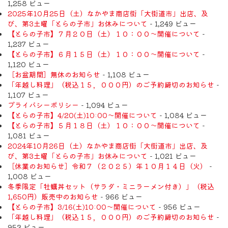
1,258 ビュー
2025年10月25日（土）なかやま商店街「大街道市」出店、及
び、第3土曜「とらの子市」お休みについて
- 1,249 ビュー
【とらの子市】７月２０日（土）１０：００～開催について
-
1,237 ビュー
【とらの子市】６月１５日（土）１０：００～開催について
-
1,120 ビュー
［お盆期間］無休のお知らせ
- 1,108 ビュー
「年越し料理」（税込１５，０００円）のご予約締切のお知らせ
-
1,107 ビュー
プライバシーポリシー
- 1,094 ビュー
【とらの子市】4/20(土)10:00～開催について
- 1,084 ビュー
【とらの子市】５月１８日（土）１０：００～開催について
-
1,081 ビュー
2024年10月26日（土）なかやま商店街「大街道市」出店、及
び、第3土曜「とらの子市」お休みについて
- 1,021 ビュー
［休業のお知らせ］令和７（２０２５）年１０月１４日（火）
-
1,008 ビュー
冬季限定「牡蠣丼セット（サラダ・ミニラーメン付き）」（税込
1,650円）販売中のお知らせ
- 966 ビュー
【とらの子市】3/16(土)10:00～開催について
- 956 ビュー
「年越し料理」（税込１５，０００円）のご予約締切のお知らせ
-
953 ビュー