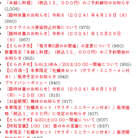
「年越し料理」（税込１５，０００円）のご予約締切のお知らせ
(1,006)
［臨時休業のお知らせ］令和６（２０２４）年４月１６日（火）
(980)
コロナウイルス感染防止対策について
(973)
［臨時休業のお知らせ］令和６（２０２４）年１０月２９日
（火）
(967)
【とらの子市】「毎月第3週のみ開催」の変更について
(960)
数量限定「年越し料理」（税込１５，０００円）のご予約開始の
お知らせ
(955)
【とらの子市】5/6(土)休み／20(土)10:00～開催について
(955)
【11月頃〜】冬季限定「牡蠣丼セット（サラダ・ミニラーメン付
き）」販売予定のお知らせ
(942)
プライバシーポリシー
(940)
［臨時休業のお知らせ］令和６（２０２４）年８月１９日
（月）〜２０日（火）
(918)
［お盆期間］無休のお知らせ
(917)
冬季限定「牡蠣丼セット（サラダ・ミニラーメン付き）」販売価
格「税込１，６５０円」に改定のお知らせ
(917)
【とらの子市】4/20(土)10:00～開催について
(907)
【時短営業】1/30（火）昼のみの営業について
(887)
冬季限定「牡蠣丼セット（サラダ・ミニラーメン付き）」販売開
始のお知らせ
(887)