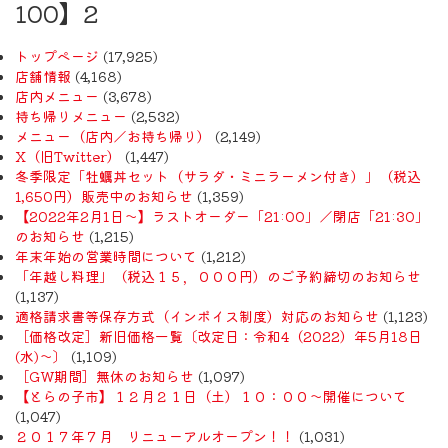
100】2
トップページ
(17,925)
店舗情報
(4,168)
店内メニュー
(3,678)
持ち帰りメニュー
(2,532)
メニュー（店内／お持ち帰り）
(2,149)
X（旧Twitter）
(1,447)
冬季限定「牡蠣丼セット（サラダ・ミニラーメン付き）」（税込
1,650円）販売中のお知らせ
(1,359)
【2022年2月1日〜】ラストオーダー「21:00」／閉店「21:30」
のお知らせ
(1,215)
年末年始の営業時間について
(1,212)
「年越し料理」（税込１５，０００円）のご予約締切のお知らせ
(1,137)
適格請求書等保存方式（インボイス制度）対応のお知らせ
(1,123)
［価格改定］新旧価格一覧〔改定日：令和4（2022）年5月18日
(水)〜〕
(1,109)
［GW期間］無休のお知らせ
(1,097)
【とらの子市】１２月２１日（土）１０：００～開催について
(1,047)
２０１７年７月 リニューアルオープン！！
(1,031)