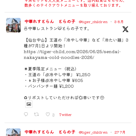
キ丼セットも大人気メニューです。店内飲食はもちろん、
数多くのテイクアウトメニューを取り揃えております。
中華れすとらん とらの子
@tiger_children
·
3 8月
🍜中華レストラン🐯とらの子です。
【仙台中山】王道の「冷やし中華」など「冷たい麺」3
種が7月1日より開始！
https://tiger-child.com/2026/06/25/sendai-
nakayama-cold-noodles-2026/
☀️夏季限定メニュー（税込）
・王道の「🧊冷やし中華」 ¥1,250
・👦お子様🧊冷やし中華 ¥605
・バンバンチー麺 ¥1,200
♻️リポストしていただければ💞幸いです🥺
3
Twitter
中華れすとらん とらの子
@tiger_children
·
27 7月