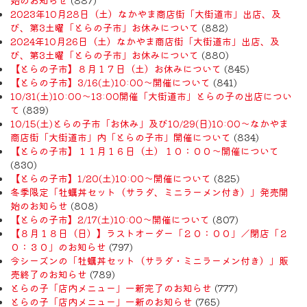
2023年10月28日（土）なかやま商店街「大街道市」出店、及
び、第3土曜「とらの子市」お休みについて
(882)
2024年10月26日（土）なかやま商店街「大街道市」出店、及
び、第3土曜「とらの子市」お休みについて
(880)
【とらの子市】８月１７日（土）お休みについて
(845)
【とらの子市】3/16(土)10:00～開催について
(841)
10/31(土)10:00～13:00開催「大街道市」とらの子の出店につい
て
(839)
10/15(土)とらの子市「お休み」及び10/29(日)10:00～なかやま
商店街「大街道市」内「とらの子市」開催について
(834)
【とらの子市】１１月１６日（土）１０：００～開催について
(830)
【とらの子市】1/20(土)10:00～開催について
(825)
冬季限定「牡蠣丼セット（サラダ、ミニラーメン付き）」発売開
始のお知らせ
(808)
【とらの子市】2/17(土)10:00～開催について
(807)
【８月１８日（日）】ラストオーダー「２０：００」／閉店「２
０：３０」のお知らせ
(797)
今シーズンの「牡蠣丼セット（サラダ・ミニラーメン付き）」販
売終了のお知らせ
(789)
とらの子「店内メニュー」一新完了のお知らせ
(777)
とらの子「店内メニュー」一新のお知らせ
(765)