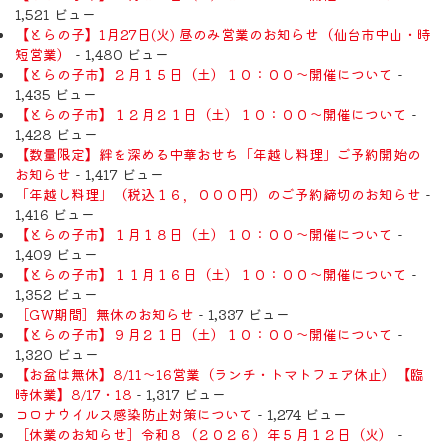
1,521 ビュー
【とらの子】1月27日(火) 昼のみ営業のお知らせ（仙台市中山・時
短営業）
- 1,480 ビュー
【とらの子市】２月１５日（土）１０：００～開催について
-
1,435 ビュー
【とらの子市】１２月２１日（土）１０：００～開催について
-
1,428 ビュー
【数量限定】絆を深める中華おせち「年越し料理」ご予約開始の
お知らせ
- 1,417 ビュー
「年越し料理」（税込１６，０００円）のご予約締切のお知らせ
-
1,416 ビュー
【とらの子市】１月１８日（土）１０：００～開催について
-
1,409 ビュー
【とらの子市】１１月１６日（土）１０：００～開催について
-
1,352 ビュー
［GW期間］無休のお知らせ
- 1,337 ビュー
【とらの子市】９月２１日（土）１０：００～開催について
-
1,320 ビュー
【お盆は無休】8/11〜16営業（ランチ・トマトフェア休止）【臨
時休業】8/17・18
- 1,317 ビュー
コロナウイルス感染防止対策について
- 1,274 ビュー
［休業のお知らせ］令和８（２０２６）年５月１２日（火）
-