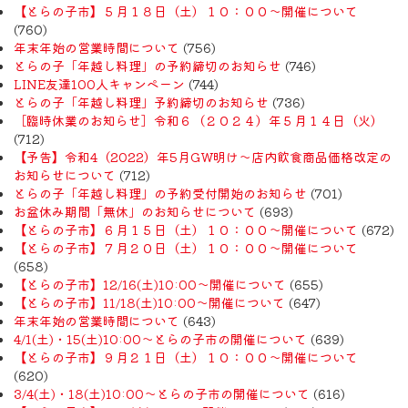
【とらの子市】５月１８日（土）１０：００～開催について
(760)
年末年始の営業時間について
(756)
とらの子「年越し料理」の予約締切のお知らせ
(746)
LINE友達100人キャンペーン
(744)
とらの子「年越し料理」予約締切のお知らせ
(736)
［臨時休業のお知らせ］令和６（２０２４）年５月１４日（火）
(712)
【予告】令和4（2022）年5月GW明け〜店内飲食商品価格改定の
お知らせについて
(712)
とらの子「年越し料理」の予約受付開始のお知らせ
(701)
お盆休み期間「無休」のお知らせについて
(693)
【とらの子市】６月１５日（土）１０：００～開催について
(672)
【とらの子市】７月２０日（土）１０：００～開催について
(658)
【とらの子市】12/16(土)10:00～開催について
(655)
【とらの子市】11/18(土)10:00～開催について
(647)
年末年始の営業時間について
(643)
4/1(土)・15(土)10:00～とらの子市の開催について
(639)
【とらの子市】９月２１日（土）１０：００～開催について
(620)
3/4(土)・18(土)10:00～とらの子市の開催について
(616)