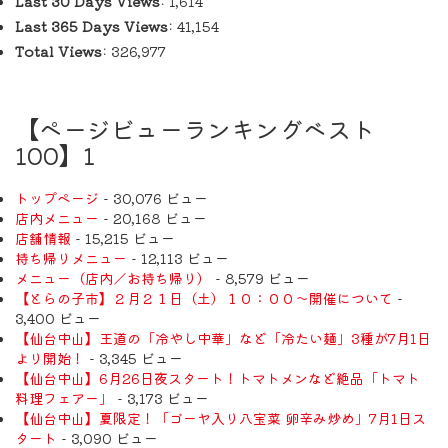
Last 30 Days Views:
1,614
Last 365 Days Views:
41,154
Total Views:
326,977
【ページビューランキングベスト
100】1
トップページ
- 30,076 ビュー
店内メニュー
- 20,168 ビュー
店舗情報
- 15,215 ビュー
持ち帰りメニュー
- 12,113 ビュー
メニュー（店内／お持ち帰り）
- 8,579 ビュー
【とらの子市】２月２１日（土）１０：００～開催について
-
3,400 ビュー
【仙台中山】王道の「冷やし中華」など「冷たい麺」3種が7月1日
より開始！
- 3,345 ビュー
【仙台中山】6月26日夜スタート！トマトメンなど絶品「トマト
料理フェアー」
- 3,173 ビュー
【仙台中山】夏限定！「ゴーヤ入り八宝菜 卵辛み炒め」7月1日ス
タート
- 3,090 ビュー