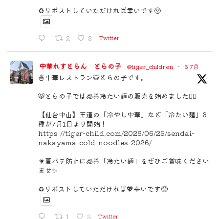
♻️リポストしていただければ幸いです🥺
2
3
Twitter
中華れすとらん とらの子
@tiger_children
·
6 7月
🍜中華レストラン🐯とらの子です。
🐯とらの子では🧊🍜冷たい麺の販売を始めました🙇‍♀️
【仙台中山】王道の「冷やし中華」など「冷たい麺」3
種が7月1日より開始！
https://tiger-child.com/2026/06/25/sendai-
nakayama-cold-noodles-2026/
☀️夏バテ防止に🧊🍜「冷たい麺」をぜひご賞味ください
ませ✨
♻️リポストしていただければ💖幸いです🥺
1
2
Twitter