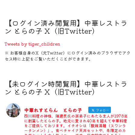
【ログイン済み閲覧用】中華レストラ
ン とらの子 X（旧Twitter）
Tweets by tiger_children
※ お客様自身のX（元Twitter）にログイン済みのブラウザでアク
セス時に上記をご覧いただくことができます。
【未ログイン時閲覧用】中華レストラ
ン とらの子 X（旧Twitter）
中華れすとらん とらの子
フォロー
四川料理の神様、陳建民氏の孫弟子にあたる主人が1978年
に創業したとらの子。地元に愛され40年を超えて中華料理
をご提供しております。イチオシは「酸辣湯麺（スワンラ
ータンメン）」。食べチャイナ天丼セットや、冬限定のカ