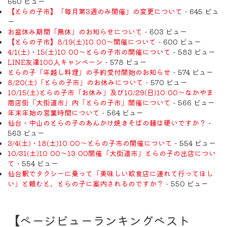
660 ビュー
【とらの子市】「毎月第3週のみ開催」の変更について
- 645 ビュ
ー
お盆休み期間「無休」のお知らせについて
- 603 ビュー
【とらの子市】8/19(土)10:00～開催について
- 600 ビュー
4/1(土)・15(土)10:00～とらの子市の開催について
- 583 ビュー
LINE友達100人キャンペーン
- 578 ビュー
とらの子「年越し料理」の予約受付開始のお知らせ
- 574 ビュー
8/20(土)「とらの子市」のお休みについて
- 570 ビュー
10/15(土)とらの子市「お休み」及び10/29(日)10:00～なかやま
商店街「大街道市」内「とらの子市」開催について
- 566 ビュー
年末年始の営業時間について
- 564 ビュー
仙台・中山のとらの子のあんかけ焼きそばの麺は硬いですか？
-
563 ビュー
3/4(土)・18(土)10:00～とらの子市の開催について
- 554 ビュー
10/31(土)10:00～13:00開催「大街道市」とらの子の出店につい
て
- 554 ビュー
仙台駅でタクシーに乗って「美味しい飲食店に連れて行ってほし
い」と頼むと、とらの子に案内されるのですか？
- 550 ビュー
【ページビューランキングベスト