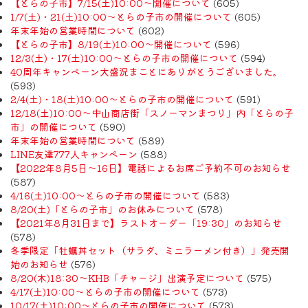
【とらの子市】7/15(土)10:00～開催について
(605)
1/7(土)・21(土)10:00～とらの子市の開催について
(605)
年末年始の営業時間について
(602)
【とらの子市】8/19(土)10:00～開催について
(596)
12/3(土)・17(土)10:00～とらの子市の開催について
(594)
40周年キャンペーン大盛況まことにありがとうございました。
(593)
2/4(土)・18(土)10:00～とらの子市の開催について
(591)
12/18(土)10:00～中山商店街「スノーマンまつり」内「とらの子
市」の開催について
(590)
年末年始の営業時間について
(589)
LINE友達777人キャンペーン
(588)
【2022年8月5日〜16日】電話によるお席ご予約不可のお知らせ
(587)
4/16(土)10:00～とらの子市の開催について
(583)
8/20(土)「とらの子市」のお休みについて
(578)
【2021年8月31日まで】ラストオーダー「19:30」のお知らせ
(578)
冬季限定「牡蠣丼セット（サラダ、ミニラーメン付き）」発売開
始のお知らせ
(576)
8/20(木)18:30〜KHB「チャージ」出演予定について
(575)
4/17(土)10:00～とらの子市の開催について
(573)
10/17(土)10:00～とらの子市の開催について
(573)