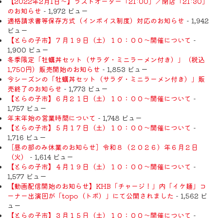
【2022年2月1日〜】ラストオーダー「21:00」／閉店「21:30」
のお知らせ
- 1,972 ビュー
適格請求書等保存方式（インボイス制度）対応のお知らせ
- 1,942
ビュー
【とらの子市】７月１９日（土）１０：００～開催について
-
1,900 ビュー
冬季限定「牡蠣丼セット（サラダ・ミニラーメン付き）」（税込
1,750円）販売開始のお知らせ
- 1,853 ビュー
今シーズンの「牡蠣丼セット（サラダ・ミニラーメン付き）」販
売終了のお知らせ
- 1,773 ビュー
【とらの子市】６月２１日（土）１０：００～開催について
-
1,757 ビュー
年末年始の営業時間について
- 1,748 ビュー
【とらの子市】５月１７日（土）１０：００～開催について
-
1,716 ビュー
［昼の部のみ休業のお知らせ］令和８（２０２６）年６月２日
（火）
- 1,614 ビュー
【とらの子市】４月１９日（土）１０：００～開催について
-
1,577 ビュー
【動画配信開始のお知らせ】KHB「チャージ！」内「イケ麺」コ
ーナー出演回が「topo（トポ）」にて公開されました
- 1,562 ビ
ュー
【とらの子市】３月１５日（土）１０：００～開催について
-