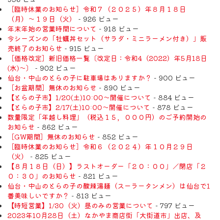
［臨時休業のお知らせ］令和７（２０２５）年８月１８日
（月）〜１９日（火）
- 926 ビュー
年末年始の営業時間について
- 918 ビュー
今シーズンの「牡蠣丼セット（サラダ・ミニラーメン付き）」販
売終了のお知らせ
- 915 ビュー
［価格改定］新旧価格一覧〔改定日：令和4（2022）年5月18日
(水)〜〕
- 902 ビュー
仙台・中山のとらの子に駐車場はありますか？
- 900 ビュー
［お盆期間］無休のお知らせ
- 890 ビュー
【とらの子市】1/20(土)10:00～開催について
- 884 ビュー
【とらの子市】2/17(土)10:00～開催について
- 878 ビュー
数量限定「年越し料理」（税込１５，０００円）のご予約開始の
お知らせ
- 862 ビュー
［GW期間］無休のお知らせ
- 852 ビュー
［臨時休業のお知らせ］令和６（２０２４）年１０月２９日
（火）
- 825 ビュー
【８月１８日（日）】ラストオーダー「２０：００」／閉店「２
０：３０」のお知らせ
- 821 ビュー
仙台・中山のとらの子の酸辣湯麺（スーラータンメン）は仙台で1
番美味しいですか？
- 813 ビュー
【時短営業】1/30（火）昼のみの営業について
- 797 ビュー
2023年10月28日（土）なかやま商店街「大街道市」出店、及