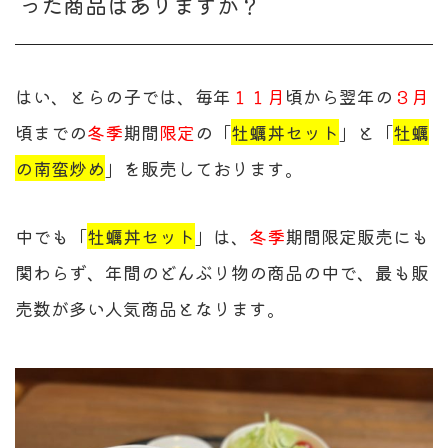
った商品はありますか？
はい、とらの子では、毎年
１１月
頃から翌年の
３月
頃までの
冬季
期間
限定
の「
牡蠣丼セット
」と「
牡蠣
の南蛮炒め
」を販売しております。
中でも「
牡蠣丼セット
」は、
冬季
期間限定販売にも
関わらず、年間のどんぶり物の商品の中で、最も販
売数が多い人気商品となります。