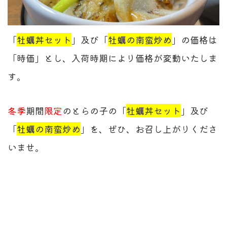
「
牡蠣丼セット
」及び「
牡蠣の南蛮炒め
」の価格は
「時価」とし、入荷時期により価格が変動いたしま
す。
冬季
期間
限定
のとらの子の「
牡蠣丼セット
」及び
「
牡蠣の南蛮炒め
」を、ぜひ、お召し上がりくださ
いませ。